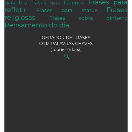
Frases para
para bio
Frases para legenda
refletir
Frases
Frases para status
religiosas
Frases sobre dinheiro
Pensamento do dia
GERADOR DE FRASES
COM PALAVRAS CHAVES
(Toque na lupa)
🔍