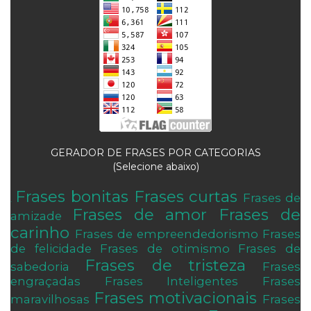
GERADOR DE FRASES POR CATEGORIAS
(Selecione abaixo)
Frases bonitas
Frases curtas
Frases de
.
Frases de amor
Frases de
amizade
carinho
Frases de empreendedorismo
Frases
de felicidade
Frases de otimismo
Frases de
Frases de tristeza
sabedoria
Frases
engraçadas
Frases Inteligentes
Frases
Frases motivacionais
maravilhosas
Frases