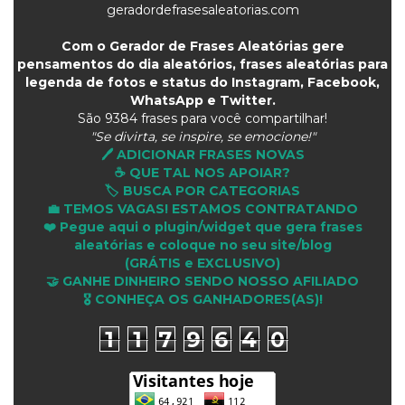
geradordefrasesaleatorias.com
Com o Gerador de Frases Aleatórias gere
pensamentos do dia aleatórios, frases aleatórias para
legenda de fotos e status do Instagram, Facebook,
WhatsApp e Twitter.
São
9384 frases para você compartilhar!
"Se divirta, se inspire, se emocione!"
🖊️ ADICIONAR FRASES NOVAS
☕ QUE TAL NOS APOIAR?
🏷️ BUSCA POR CATEGORIAS
💼 TEMOS VAGAS! ESTAMOS CONTRATANDO
❤️ Pegue aqui o plugin/widget que gera frases
aleatórias e coloque no seu site/blog
(GRÁTIS e EXCLUSIVO)
🤝 GANHE DINHEIRO SENDO NOSSO AFILIADO
🎖 CONHEÇA OS GANHADORES(AS)!
1
1
7
9
6
4
0