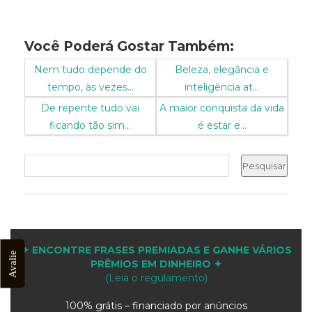
Você Poderá Gostar Também:
Nem tudo depende do
Beleza, elegância e
tempo, às vezes...
inteligência at...
De repente tudo vai
A maior conquista da vida
ficando tão sim...
é estar e...
✦ ENCONTRE FRASES PREMIADAS E GANHE VÁRIOS
Avalie
PRÊMIOS EM DINHEIRO ✦
(Leia o regulamento)
100% grátis – financiado por anúncios