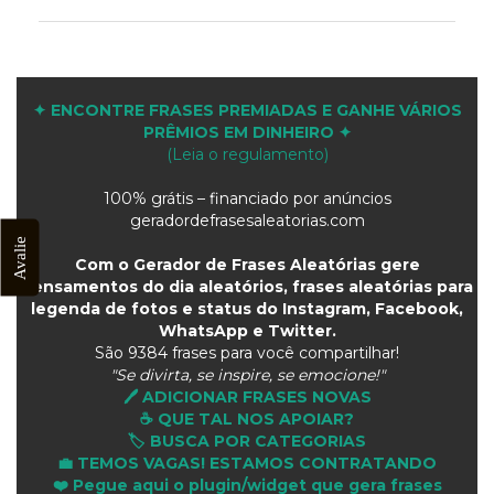
✦ ENCONTRE FRASES PREMIADAS E GANHE VÁRIOS
PRÊMIOS EM DINHEIRO ✦
(Leia o regulamento)
100% grátis – financiado por anúncios
geradordefrasesaleatorias.com
Avalie
Com o Gerador de Frases Aleatórias gere
pensamentos do dia aleatórios, frases aleatórias para
legenda de fotos e status do Instagram, Facebook,
WhatsApp e Twitter.
São
9384 frases para você compartilhar!
"Se divirta, se inspire, se emocione!"
🖊️ ADICIONAR FRASES NOVAS
☕ QUE TAL NOS APOIAR?
🏷️ BUSCA POR CATEGORIAS
💼 TEMOS VAGAS! ESTAMOS CONTRATANDO
❤️ Pegue aqui o plugin/widget que gera frases