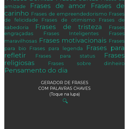
Frases de amor
Frases de
amizade
carinho
Frases de empreendedorismo
Frases
de felicidade
Frases de otimismo
Frases de
Frases de tristeza
sabedoria
Frases
engraçadas
Frases Inteligentes
Frases
Frases motivacionais
maravilhosas
Frases
Frases para
para bio
Frases para legenda
refletir
Frases
Frases para status
religiosas
Frases sobre dinheiro
Pensamento do dia
GERADOR DE FRASES
COM PALAVRAS CHAVES
(Toque na lupa)
🔍