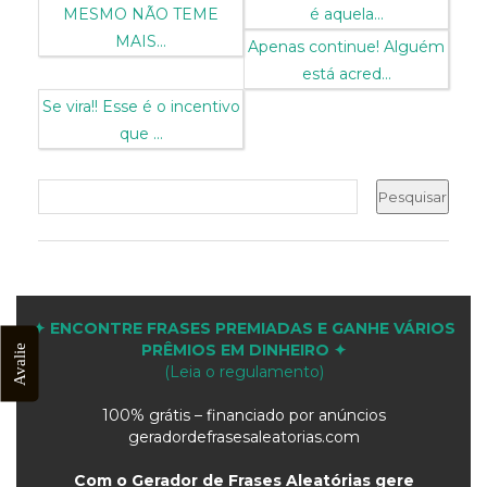
MESMO NÃO TEME
é aquela...
MAIS...
Apenas continue! Alguém
está acred...
Se vira!! Esse é o incentivo
que ...
✦ ENCONTRE FRASES PREMIADAS E GANHE VÁRIOS
PRÊMIOS EM DINHEIRO ✦
Avalie
(Leia o regulamento)
100% grátis – financiado por anúncios
geradordefrasesaleatorias.com
Com o Gerador de Frases Aleatórias gere