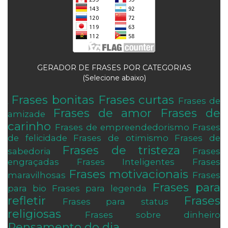
GERADOR DE FRASES POR CATEGORIAS
(Selecione abaixo)
Frases bonitas
Frases curtas
Frases de
.
Frases de amor
Frases de
amizade
carinho
Frases de empreendedorismo
Frases
de felicidade
Frases de otimismo
Frases de
Frases de tristeza
sabedoria
Frases
engraçadas
Frases Inteligentes
Frases
Frases motivacionais
maravilhosas
Frases
Frases para
para bio
Frases para legenda
refletir
Frases
Frases para status
religiosas
Frases sobre dinheiro
Pensamento do dia