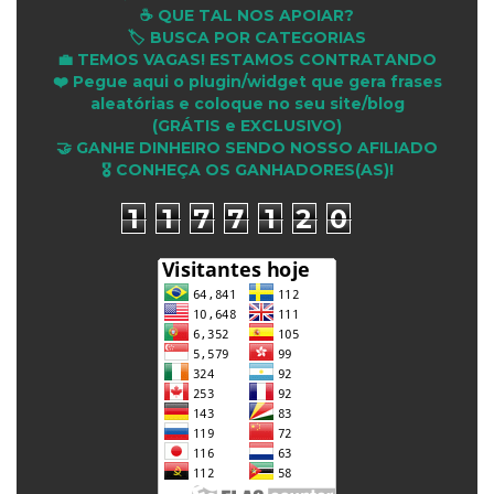
☕ QUE TAL NOS APOIAR?
🏷️ BUSCA POR CATEGORIAS
💼 TEMOS VAGAS! ESTAMOS CONTRATANDO
❤️ Pegue aqui o plugin/widget que gera frases
aleatórias e coloque no seu site/blog
(GRÁTIS e EXCLUSIVO)
🤝 GANHE DINHEIRO SENDO NOSSO AFILIADO
🎖 CONHEÇA OS GANHADORES(AS)!
1
1
7
7
1
2
0