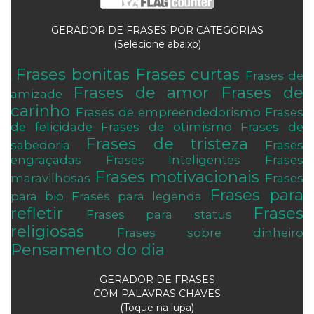
GERADOR DE FRASES POR CATEGORIAS
(Selecione abaixo)
Frases bonitas
Frases curtas
Frases de
.
Frases de amor
Frases de
amizade
carinho
Frases de empreendedorismo
Frases
de felicidade
Frases de otimismo
Frases de
Frases de tristeza
sabedoria
Frases
engraçadas
Frases Inteligentes
Frases
Frases motivacionais
maravilhosas
Frases
Frases para
para bio
Frases para legenda
refletir
Frases
Frases para status
religiosas
Frases sobre dinheiro
Pensamento do dia
GERADOR DE FRASES
COM PALAVRAS CHAVES
(Toque na lupa)