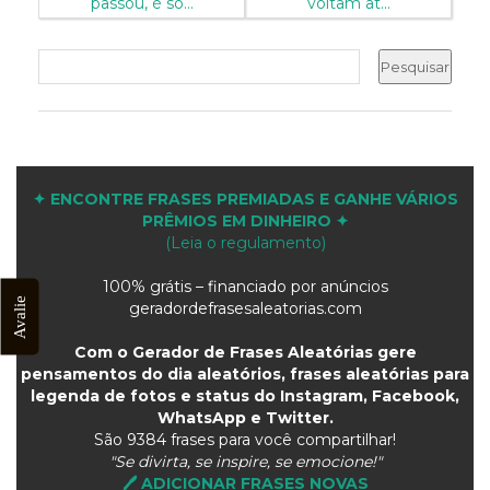
passou, é so...
voltam at...
✦ ENCONTRE FRASES PREMIADAS E GANHE VÁRIOS
PRÊMIOS EM DINHEIRO ✦
(Leia o regulamento)
100% grátis – financiado por anúncios
Avalie
geradordefrasesaleatorias.com
Com o Gerador de Frases Aleatórias gere
pensamentos do dia aleatórios, frases aleatórias para
legenda de fotos e status do Instagram, Facebook,
WhatsApp e Twitter.
São
9384 frases para você compartilhar!
"Se divirta, se inspire, se emocione!"
🖊️ ADICIONAR FRASES NOVAS