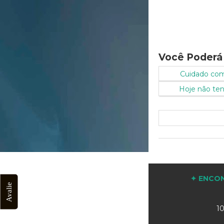
Você Poderá
Cuidado com 
Hoje não ten
✦ ENCON
Avalie
10