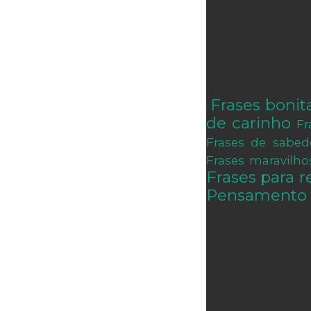
Frases bonit
.
de carinho
Fr
Frases de sabed
Frases maravilho
Frases para re
Pensamento 