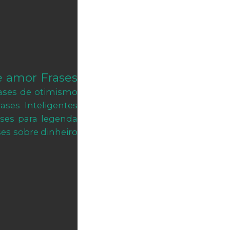
e amor
Frases
ases de otimismo
rases Inteligentes
ases para legenda
ses sobre dinheiro