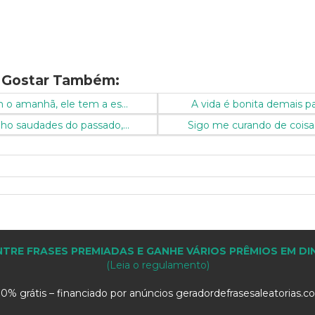
 Gostar Também:
o amanhã, ele tem a es...
A vida é bonita demais pa
ho saudades do passado,...
Sigo me curando de coisas
TRE FRASES PREMIADAS E GANHE VÁRIOS PRÊMIOS EM DI
(Leia o regulamento)
0% grátis – financiado por anúncios geradordefrasesaleatorias.