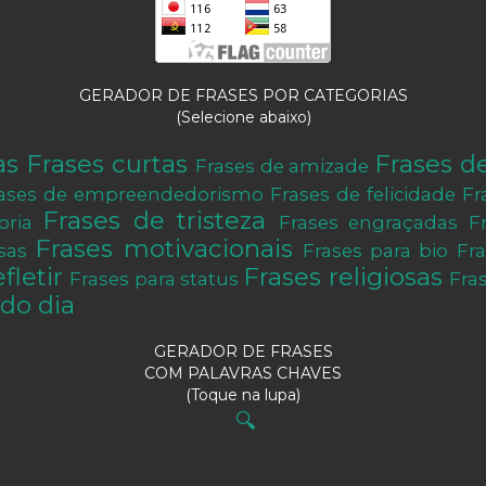
GERADOR DE FRASES POR CATEGORIAS
(Selecione abaixo)
as
Frases curtas
Frases d
Frases de amizade
ases de empreendedorismo
Frases de felicidade
Fr
Frases de tristeza
oria
Frases engraçadas
F
Frases motivacionais
sas
Frases para bio
Fr
fletir
Frases religiosas
Frases para status
Fra
do dia
GERADOR DE FRASES
COM PALAVRAS CHAVES
(Toque na lupa)
🔍