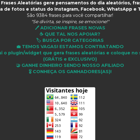
Frases Aleatórias gere pensamentos do dia aleatórios, fras
a de fotos e status do Instagram, Facebook, WhatsApp e T
São
9384 frases para você compartilhar!
"Se divirta, se inspire, se emocione!"
🖊️ ADICIONAR FRASES NOVAS
☕ QUE TAL NOS APOIAR?
🏷️ BUSCA POR CATEGORIAS
💼 TEMOS VAGAS! ESTAMOS CONTRATANDO
i o plugin/widget que gera frases aleatórias e coloque no 
(GRÁTIS e EXCLUSIVO)
🤝 GANHE DINHEIRO SENDO NOSSO AFILIADO
🎖 CONHEÇA OS GANHADORES(AS)!