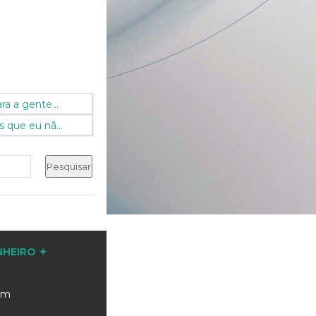
ra a gente...
 que eu nã...
NHEIRO ✦
com