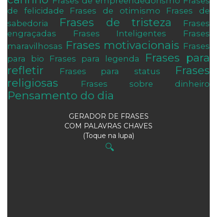
Frases de empreendedorismo
Frases
de felicidade
Frases de otimismo
Frases de
Frases de tristeza
sabedoria
Frases
engraçadas
Frases Inteligentes
Frases
Frases motivacionais
maravilhosas
Frases
Frases para
para bio
Frases para legenda
refletir
Frases
Frases para status
religiosas
Frases sobre dinheiro
Pensamento do dia
GERADOR DE FRASES
COM PALAVRAS CHAVES
(Toque na lupa)
🔍