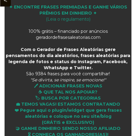
✦ ENCONTRE FRASES PREMIADAS E GANHE VÁRIOS
PRÊMIOS EM DINHEIRO ✦
(Leia o regulamento)
100% grátis – financiado por anúncios
geradordefrasesaleatorias.com
Com o Gerador de Frases Aleatórias gere
pensamentos do dia aleatórios, frases aleatórias para
legenda de fotos e status do Instagram, Facebook,
WhatsApp e Twitter.
São
9384 frases para você compartilhar!
"Se divirta, se inspire, se emocione!"
🖊️ ADICIONAR FRASES NOVAS
☕ QUE TAL NOS APOIAR?
🏷️ BUSCA POR CATEGORIAS
💼 TEMOS VAGAS! ESTAMOS CONTRATANDO
❤️ Pegue aqui o plugin/widget que gera frases
aleatórias e coloque no seu site/blog
(GRÁTIS e EXCLUSIVO)
🤝 GANHE DINHEIRO SENDO NOSSO AFILIADO
🎖 CONHEÇA OS GANHADORES(AS)!