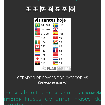
1
1
7
8
5
7
0
GERADOR DE FRASES POR CATEGORIAS
(Selecione abaixo)
Frases bonitas
Frases curtas
Frases de
.
Frases de amor
Frases de
amizade
carinho