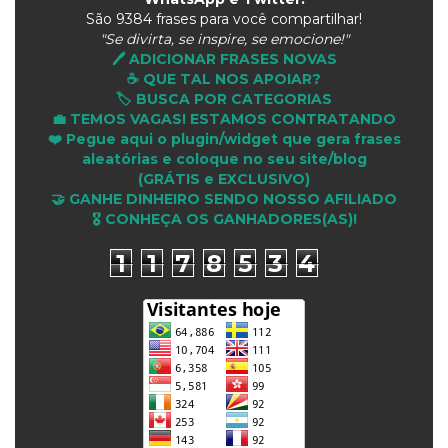
São
9384 frases para você compartilhar!
"Se divirta, se inspire, se emocione!"
🖊️ ADICIONAR FRASES NOVAS
☕ QUE TAL NOS APOIAR?
🏷️ BUSCA POR CATEGORIAS
💼 TEMOS VAGAS! ESTAMOS CONTRATANDO
❤️ Pegue aqui o plugin/widget que gera frases
aleatórias e coloque no seu site/blog
(GRÁTIS e EXCLUSIVO)
🤝 GANHE DINHEIRO SENDO NOSSO AFILIADO
🎖 CONHEÇA OS GANHADORES(AS)!
1
1
7
8
5
3
4