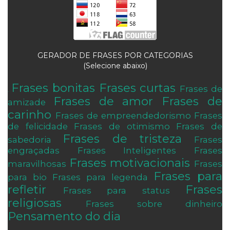
GERADOR DE FRASES POR CATEGORIAS
(Selecione abaixo)
Frases bonitas
Frases curtas
Frases de
.
Frases de amor
Frases de
amizade
carinho
Frases de empreendedorismo
Frases
de felicidade
Frases de otimismo
Frases de
Frases de tristeza
sabedoria
Frases
engraçadas
Frases Inteligentes
Frases
Frases motivacionais
maravilhosas
Frases
Frases para
para bio
Frases para legenda
refletir
Frases
Frases para status
religiosas
Frases sobre dinheiro
Pensamento do dia