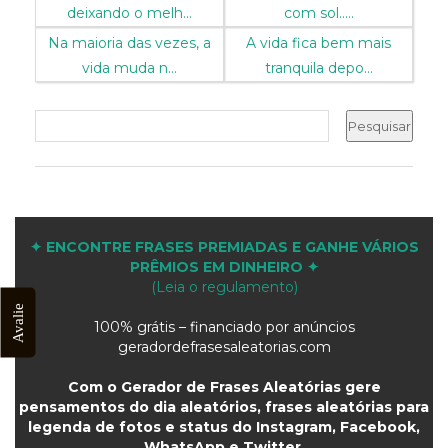
deixando o melh...
com sol.....
Na maioria das vezes, a
A vida fica bem mais
vida muda n...
tranquila depo...
✦ ENCONTRE FRASES PREMIADAS E GANHE VÁRIOS
PRÊMIOS EM DINHEIRO ✦
(Leia o regulamento)
Avalie
100% grátis – financiado por anúncios
geradordefrasesaleatorias.com
Com o Gerador de Frases Aleatórias gere
pensamentos do dia aleatórios, frases aleatórias para
legenda de fotos e status do Instagram, Facebook,
WhatsApp e Twitter.