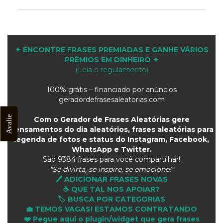
✦ ENCONTRE FRASES PREMIADAS E GANHE VÁRIOS
PRÊMIOS EM DINHEIRO ✦
(Leia o regulamento)
100% grátis – financiado por anúncios
geradordefrasesaleatorias.com
Avalie
Com o Gerador de Frases Aleatórias gere
pensamentos do dia aleatórios, frases aleatórias para
legenda de fotos e status do Instagram, Facebook,
WhatsApp e Twitter.
São
9384 frases para você compartilhar!
"Se divirta, se inspire, se emocione!"
🖊️ ADICIONAR FRASES NOVAS
☕ QUE TAL NOS APOIAR?
🏷️ BUSCA POR CATEGORIAS
💼 TEMOS VAGAS! ESTAMOS CONTRATANDO
❤️ Pegue aqui o plugin/widget que gera frases