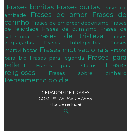
Frases bonitas
Frases curtas
Frases de
.
Frases de amor
Frases de
amizade
carinho
Frases de empreendedorismo
Frases
de felicidade
Frases de otimismo
Frases de
Frases de tristeza
sabedoria
Frases
engraçadas
Frases Inteligentes
Frases
Frases motivacionais
maravilhosas
Frases
Frases para
para bio
Frases para legenda
refletir
Frases
Frases para status
religiosas
Frases sobre dinheiro
Pensamento do dia
GERADOR DE FRASES
COM PALAVRAS CHAVES
(Toque na lupa)
🔍