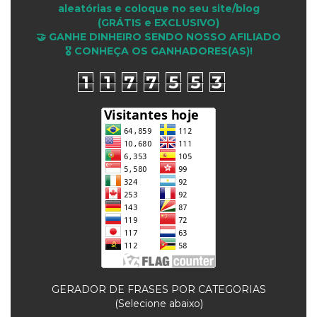
aleatórias e coloque no seu site/blog
(GRÁTIS e EXCLUSIVO)
🤝 GANHE DINHEIRO SENDO NOSSO AFILIADO
🎖 CONHEÇA OS GANHADORES(AS)!
1
1
7
7
5
5
3
GERADOR DE FRASES POR CATEGORIAS
(Selecione abaixo)