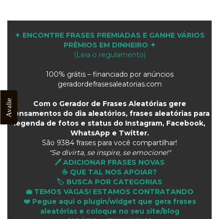
✦ ENCONTRE FRASES PREMIADAS E GANHE VÁRIOS
PRÊMIOS EM DINHEIRO ✦
(Leia o regulamento)
100% grátis – financiado por anúncios
geradordefrasesaleatorias.com
Avalie
Com o Gerador de Frases Aleatórias gere
pensamentos do dia aleatórios, frases aleatórias para
legenda de fotos e status do Instagram, Facebook,
WhatsApp e Twitter.
São
9384 frases para você compartilhar!
"Se divirta, se inspire, se emocione!"
🖊️ ADICIONAR FRASES NOVAS
☕ QUE TAL NOS APOIAR?
🏷️ BUSCA POR CATEGORIAS
💼 TEMOS VAGAS! ESTAMOS CONTRATANDO
❤️ Pegue aqui o plugin/widget que gera frases
aleatórias e coloque no seu site/blog