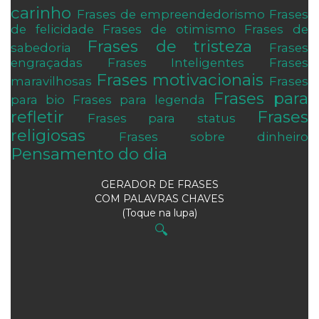
carinho
Frases de empreendedorismo
Frases
de felicidade
Frases de otimismo
Frases de
Frases de tristeza
sabedoria
Frases
engraçadas
Frases Inteligentes
Frases
Frases motivacionais
maravilhosas
Frases
Frases para
para bio
Frases para legenda
refletir
Frases
Frases para status
religiosas
Frases sobre dinheiro
Pensamento do dia
GERADOR DE FRASES
COM PALAVRAS CHAVES
(Toque na lupa)
🔍