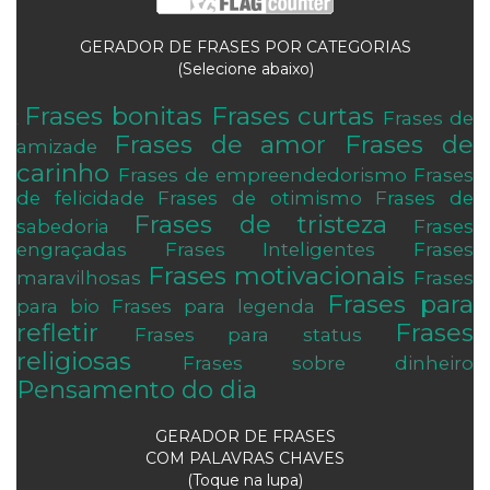
GERADOR DE FRASES POR CATEGORIAS
(Selecione abaixo)
Frases bonitas
Frases curtas
Frases de
.
Frases de amor
Frases de
amizade
carinho
Frases de empreendedorismo
Frases
de felicidade
Frases de otimismo
Frases de
Frases de tristeza
sabedoria
Frases
engraçadas
Frases Inteligentes
Frases
Frases motivacionais
maravilhosas
Frases
Frases para
para bio
Frases para legenda
refletir
Frases
Frases para status
religiosas
Frases sobre dinheiro
Pensamento do dia
GERADOR DE FRASES
COM PALAVRAS CHAVES
(Toque na lupa)