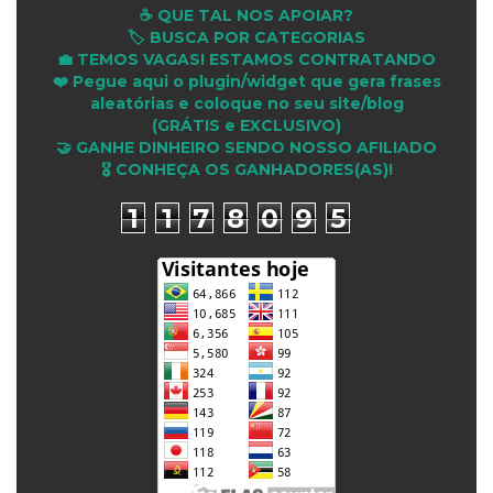
☕ QUE TAL NOS APOIAR?
🏷️ BUSCA POR CATEGORIAS
💼 TEMOS VAGAS! ESTAMOS CONTRATANDO
❤️ Pegue aqui o plugin/widget que gera frases
aleatórias e coloque no seu site/blog
(GRÁTIS e EXCLUSIVO)
🤝 GANHE DINHEIRO SENDO NOSSO AFILIADO
🎖 CONHEÇA OS GANHADORES(AS)!
1
1
7
8
0
9
5