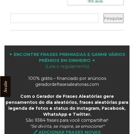
dia 🙏🙏
✦ ENCONTRE FRASES PREMIADAS E GANHE VÁRIOS
PRÊMIOS EM DINHEIRO ✦
(Leia o regulamento)
100% grátis – financiado por anúncios
Avalie
geradordefrasesaleatorias.com
Com o Gerador de Frases Aleatórias gere
pensamentos do dia aleatórios, frases aleatórias para
legenda de fotos e status do Instagram, Facebook,
WhatsApp e Twitter.
São
9384 frases para você compartilhar!
"Se divirta, se inspire, se emocione!"
🖊️ ADICIONAR FRASES NOVAS