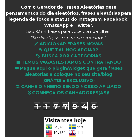
Com o Gerador de Frases Aleatórias gere
pensamentos do dia aleatórios, frases aleatórias para
legenda de fotos e status do Instagram, Facebook,
WhatsApp e Twitter.
São
9384 frases para você compartilhar!
"Se divirta, se inspire, se emocione!"
🖊️ ADICIONAR FRASES NOVAS
☕ QUE TAL NOS APOIAR?
🏷️ BUSCA POR CATEGORIAS
💼 TEMOS VAGAS! ESTAMOS CONTRATANDO
❤️ Pegue aqui o plugin/widget que gera frases
aleatórias e coloque no seu site/blog
(GRÁTIS e EXCLUSIVO)
🤝 GANHE DINHEIRO SENDO NOSSO AFILIADO
🎖 CONHEÇA OS GANHADORES(AS)!
1
1
7
7
9
4
6