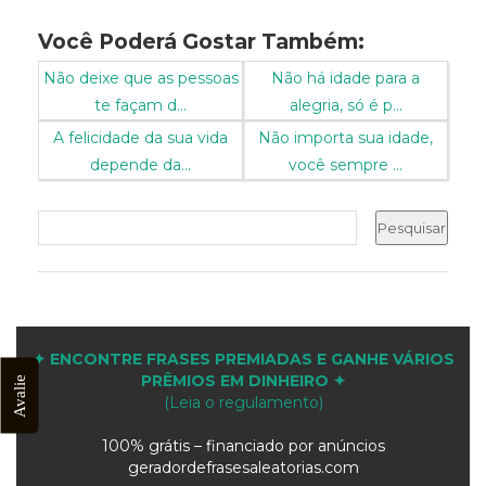
Você Poderá Gostar Também:
Não deixe que as pessoas
Não há idade para a
te façam d...
alegria, só é p...
A felicidade da sua vida
Não importa sua idade,
depende da...
você sempre ...
✦ ENCONTRE FRASES PREMIADAS E GANHE VÁRIOS
PRÊMIOS EM DINHEIRO ✦
Avalie
(Leia o regulamento)
100% grátis – financiado por anúncios
geradordefrasesaleatorias.com