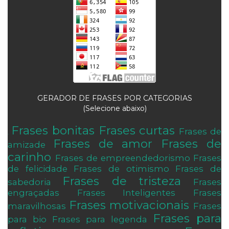
GERADOR DE FRASES POR CATEGORIAS
(Selecione abaixo)
Frases bonitas
Frases curtas
Frases de
.
Frases de amor
Frases de
amizade
carinho
Frases de empreendedorismo
Frases
de felicidade
Frases de otimismo
Frases de
Frases de tristeza
sabedoria
Frases
engraçadas
Frases Inteligentes
Frases
Frases motivacionais
maravilhosas
Frases
Frases para
para bio
Frases para legenda