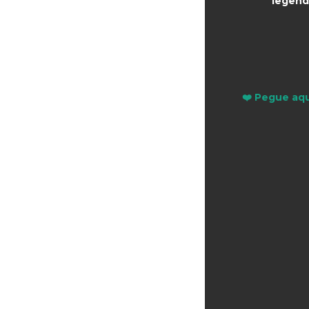
legend
❤️ Pegue aqu