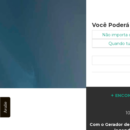
Você Poderá
Não importa 
Quando tudo
✦ ENCON
Avalie
10
Com o Gerador de 