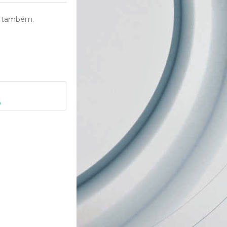
ar também.
o