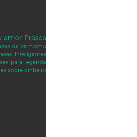
e amor
Frases
ases de otimismo
rases Inteligentes
ases para legenda
ses sobre dinheiro