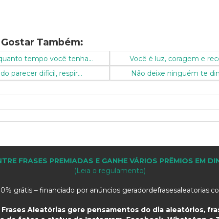
 Gostar Também:
quanto tempo você tenha...
Você é luz, coragem e rec
 parecer difícil, respir...
Não deixe ninguém te dimi
TRE FRASES PREMIADAS E GANHE VÁRIOS PRÊMIOS EM DI
(Leia o regulamento)
0% grátis – financiado por anúncios geradordefrasesaleatorias.
Frases Aleatórias gere pensamentos do dia aleatórios, fras