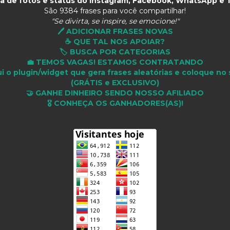
a de fotos e status do Instagram, Facebook, WhatsApp e T
São
9384 frases para você compartilhar!
"Se divirta, se inspire, se emocione!"
🖊️ ADICIONAR FRASES NOVAS
☕ QUE TAL NOS APOIAR?
🏷️ BUSCA POR CATEGORIAS
💼 TEMOS VAGAS! ESTAMOS CONTRATANDO
i o plugin/widget que gera frases aleatórias e coloque no 
(GRÁTIS e EXCLUSIVO)
🤝 GANHE DINHEIRO SENDO NOSSO AFILIADO
🎖 CONHEÇA OS GANHADORES(AS)!