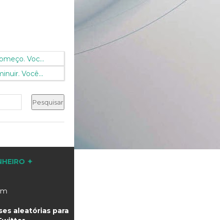
omeço. Voc...
nuir. Você...
NHEIRO ✦
com
es aleatórias para