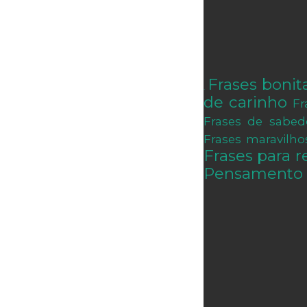
Frases bonit
.
de carinho
Fr
Frases de sabed
Frases maravilho
Frases para re
Pensamento 