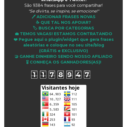
São
9384 frases para você compartilhar!
"Se divirta, se inspire, se emocione!"
🖊️ ADICIONAR FRASES NOVAS
☕ QUE TAL NOS APOIAR?
🏷️ BUSCA POR CATEGORIAS
💼 TEMOS VAGAS! ESTAMOS CONTRATANDO
❤️ Pegue aqui o plugin/widget que gera frases
aleatórias e coloque no seu site/blog
(GRÁTIS e EXCLUSIVO)
🤝 GANHE DINHEIRO SENDO NOSSO AFILIADO
🎖 CONHEÇA OS GANHADORES(AS)!
1
1
7
8
9
4
7