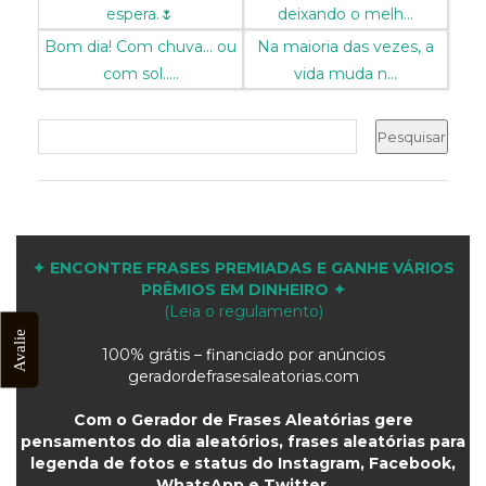
espera.🌷
deixando o melh...
Bom dia! Com chuva... ou
Na maioria das vezes, a
com sol.....
vida muda n...
✦ ENCONTRE FRASES PREMIADAS E GANHE VÁRIOS
PRÊMIOS EM DINHEIRO ✦
(Leia o regulamento)
Avalie
100% grátis – financiado por anúncios
geradordefrasesaleatorias.com
Com o Gerador de Frases Aleatórias gere
pensamentos do dia aleatórios, frases aleatórias para
legenda de fotos e status do Instagram, Facebook,
WhatsApp e Twitter.