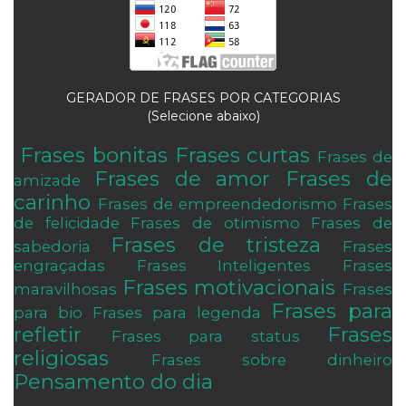
GERADOR DE FRASES POR CATEGORIAS
(Selecione abaixo)
Frases bonitas
Frases curtas
Frases de
.
Frases de amor
Frases de
amizade
carinho
Frases de empreendedorismo
Frases
de felicidade
Frases de otimismo
Frases de
Frases de tristeza
sabedoria
Frases
engraçadas
Frases Inteligentes
Frases
Frases motivacionais
maravilhosas
Frases
Frases para
para bio
Frases para legenda
refletir
Frases
Frases para status
religiosas
Frases sobre dinheiro
Pensamento do dia