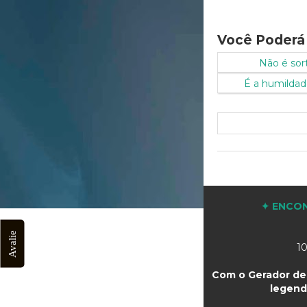
Você Poderá
Não é sort
É a humildad
✦ ENCON
Avalie
10
Com o Gerador de 
legend