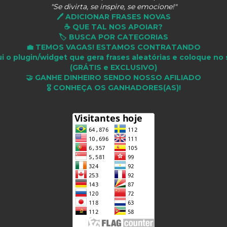
"Se divirta, se inspire, se emocione!"
🖊️ ADICIONAR FRASES NOVAS
☕ QUE TAL NOS APOIAR?
🏷️ BUSCA POR CATEGORIAS
💼 TEMOS VAGAS! ESTAMOS CONTRATANDO
i o plugin/widget que gera frases aleatórias e coloque no 
(GRÁTIS e EXCLUSIVO)
🤝 GANHE DINHEIRO SENDO NOSSO AFILIADO
🎖 CONHEÇA OS GANHADORES(AS)!