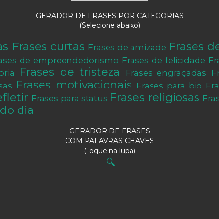
GERADOR DE FRASES POR CATEGORIAS
(Selecione abaixo)
as
Frases curtas
Frases d
Frases de amizade
ases de empreendedorismo
Frases de felicidade
Fr
Frases de tristeza
oria
Frases engraçadas
F
Frases motivacionais
sas
Frases para bio
Fr
fletir
Frases religiosas
Frases para status
Fra
do dia
GERADOR DE FRASES
COM PALAVRAS CHAVES
(Toque na lupa)
🔍