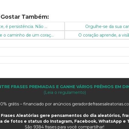
 Gostar Também:
e, é persistência. Não ...
Orgulhe-se da sua ca
e o caminho de um coraç...
O coração aprende, a visã
TRE FRASES PREMIADAS E GANHE VÁRIOS PRÊMIOS EM DI
(Leia o regulamento)
0% grátis – financiado por anúncios geradordefrasesaleatorias.
Frases Aleatórias gere pensamentos do dia aleatórios, fras
a de fotos e status do Instagram, Facebook, WhatsApp e T
São
9384 frases para você compartilhar!