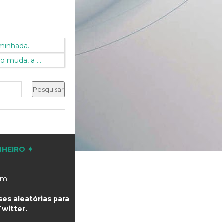
minhada.
o muda, a ...
NHEIRO ✦
com
es aleatórias para
witter.