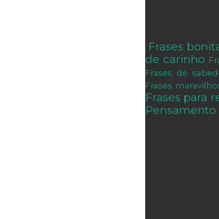
Frases bonit
.
de carinho
Fr
Frases de sabed
Frases maravilho
Frases para re
Pensamento 