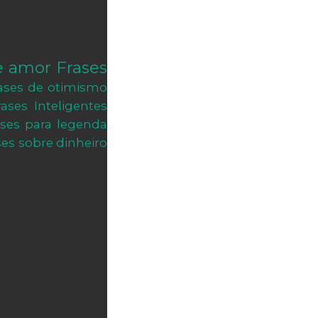
e amor
Frases
ases de otimismo
rases Inteligentes
ases para legenda
ses sobre dinheiro