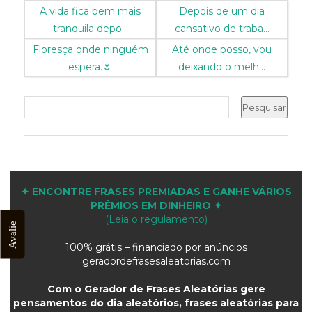
A vida fica bem mais
Depois de um dia
tranquila depo...
cansativo de traba...
Floresça onde ninguém
Até onde posso, vou
espera.🌷
deixando o melh...
✦ ENCONTRE FRASES PREMIADAS E GANHE VÁRIOS
PRÊMIOS EM DINHEIRO ✦
(Leia o regulamento)
Avalie
100% grátis – financiado por anúncios
geradordefrasesaleatorias.com
Com o Gerador de Frases Aleatórias gere
pensamentos do dia aleatórios, frases aleatórias para