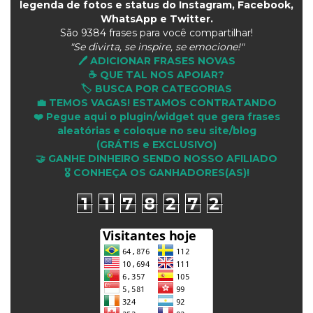
legenda de fotos e status do Instagram, Facebook,
WhatsApp e Twitter.
São
9384 frases para você compartilhar!
"Se divirta, se inspire, se emocione!"
🖊️ ADICIONAR FRASES NOVAS
☕ QUE TAL NOS APOIAR?
🏷️ BUSCA POR CATEGORIAS
💼 TEMOS VAGAS! ESTAMOS CONTRATANDO
❤️ Pegue aqui o plugin/widget que gera frases
aleatórias e coloque no seu site/blog
(GRÁTIS e EXCLUSIVO)
🤝 GANHE DINHEIRO SENDO NOSSO AFILIADO
🎖 CONHEÇA OS GANHADORES(AS)!
1
1
7
8
2
7
2