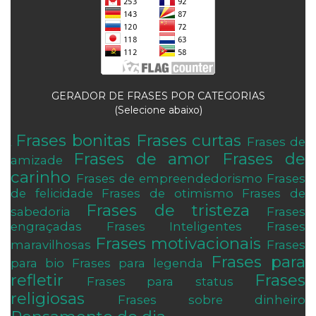
GERADOR DE FRASES POR CATEGORIAS
(Selecione abaixo)
Frases bonitas
Frases curtas
Frases de
.
Frases de amor
Frases de
amizade
carinho
Frases de empreendedorismo
Frases
de felicidade
Frases de otimismo
Frases de
Frases de tristeza
sabedoria
Frases
engraçadas
Frases Inteligentes
Frases
Frases motivacionais
maravilhosas
Frases
Frases para
para bio
Frases para legenda
refletir
Frases
Frases para status
religiosas
Frases sobre dinheiro