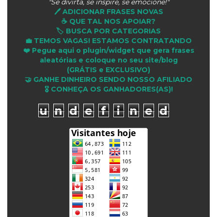
"Se divirta, se inspire, se emocione!"
🖊️ ADICIONAR FRASES NOVAS
☕ QUE TAL NOS APOIAR?
🏷️ BUSCA POR CATEGORIAS
💼 TEMOS VAGAS! ESTAMOS CONTRATANDO
❤️ Pegue aqui o plugin/widget que gera frases
aleatórias e coloque no seu site/blog
(GRÁTIS e EXCLUSIVO)
🤝 GANHE DINHEIRO SENDO NOSSO AFILIADO
🎖 CONHEÇA OS GANHADORES(AS)!
u
n
d
e
f
i
n
e
d