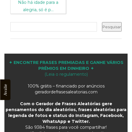
Não há idade para a
alegria, só é p...
✦ ENCONTRE FRASES PREMIADAS E GANHE VÁRIOS
PRÊMIOS EM DINHEIRO ✦
(Leia o regulamento)
100% grátis – financiado por anúncios
Avalie
geradordefrasesaleatorias.com
Com o Gerador de Frases Aleatórias gere
pensamentos do dia aleatórios, frases aleatórias para
legenda de fotos e status do Instagram, Facebook,
WhatsApp e Twitter.
São
9384 frases para você compartilhar!