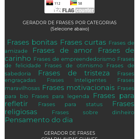
GERADOR DE FRASES POR CATEGORIAS
(Selecione abaixo)
Frases bonitas
Frases curtas
Frases de
.
Frases de amor
Frases de
amizade
carinho
Frases de empreendedorismo
Frases
de felicidade
Frases de otimismo
Frases de
Frases de tristeza
sabedoria
Frases
engraçadas
Frases Inteligentes
Frases
Frases motivacionais
maravilhosas
Frases
Frases para
para bio
Frases para legenda
refletir
Frases
Frases para status
religiosas
Frases sobre dinheiro
Pensamento do dia
GERADOR DE FRASES