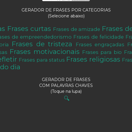
GERADOR DE FRASES POR CATEGORIAS
(Selecione abaixo)
as
Frases curtas
Frases d
Frases de amizade
ases de empreendedorismo
Frases de felicidade
Fr
Frases de tristeza
oria
Frases engraçadas
F
Frases motivacionais
sas
Frases para bio
Fr
fletir
Frases religiosas
Frases para status
Fra
do dia
GERADOR DE FRASES
COM PALAVRAS CHAVES
(Toque na lupa)
🔍