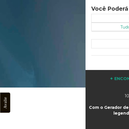
Você Poderá
Tud
✦ ENCON
10
Avalie
Com o Gerador de 
legend