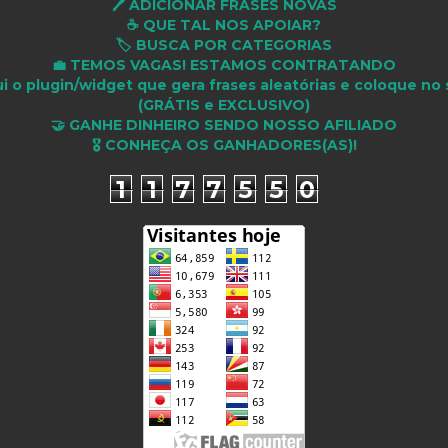
🖊️ ADICIONAR FRASES NOVAS
☕ QUE TAL NOS APOIAR?
🏷️ BUSCA POR CATEGORIAS
💼 TEMOS VAGAS! ESTAMOS CONTRATANDO
i o plugin/widget que gera frases aleatórias e coloque no 
(GRÁTIS e EXCLUSIVO)
🤝 GANHE DINHEIRO SENDO NOSSO AFILIADO
🎖 CONHEÇA OS GANHADORES(AS)!
1
1
7
7
5
5
0