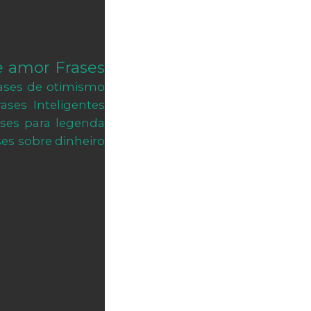
e amor
Frases
ases de otimismo
rases Inteligentes
ases para legenda
ses sobre dinheiro