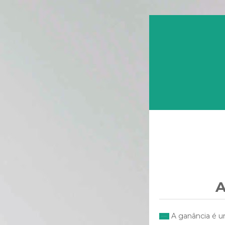
A
A ganância é u