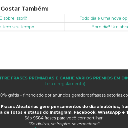
 Gostar Também:
É sobre isso👏
Todo dia é uma nova op
o tem seu tempo.
Bom dia!! Um abra
TRE FRASES PREMIADAS E GANHE VÁRIOS PRÊMIOS EM DI
(Leia o regulamento)
0% grátis – financiado por anúncios geradordefrasesaleatorias.
Frases Aleatórias gere pensamentos do dia aleatórios, fras
a de fotos e status do Instagram, Facebook, WhatsApp e T
São
9384 frases para você compartilhar!
"Se divirta, se inspire, se emocione!"