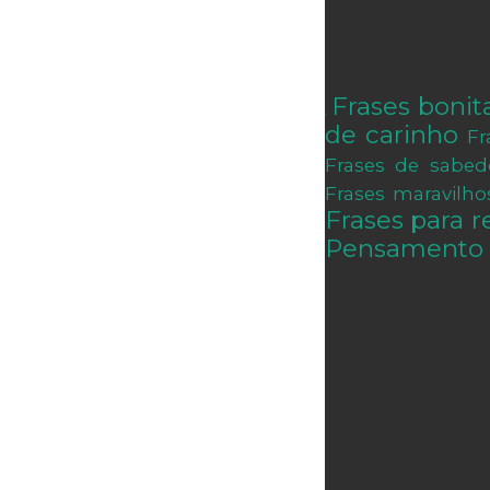
Frases bonit
.
de carinho
Fr
Frases de sabed
Frases maravilho
Frases para re
Pensamento 