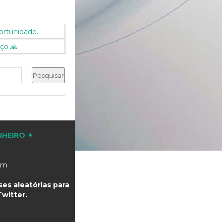
ortunidade.
ço 🙏
NHEIRO ✦
com
es aleatórias para
witter.