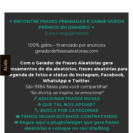
✦ ENCONTRE FRASES PREMIADAS E GANHE VÁRIOS
PRÊMIOS EM DINHEIRO ✦
(Leia o regulamento)
100% grátis – financiado por anúncios
geradordefrasesaleatorias.com
Avalie
Com o Gerador de Frases Aleatórias gere
pensamentos do dia aleatórios, frases aleatórias para
legenda de fotos e status do Instagram, Facebook,
WhatsApp e Twitter.
São
9384 frases para você compartilhar!
"Se divirta, se inspire, se emocione!"
🖊️ ADICIONAR FRASES NOVAS
☕ QUE TAL NOS APOIAR?
🏷️ BUSCA POR CATEGORIAS
💼 TEMOS VAGAS! ESTAMOS CONTRATANDO
❤️ Pegue aqui o plugin/widget que gera frases
aleatórias e coloque no seu site/blog