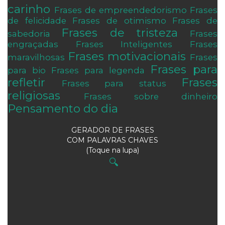
carinho
Frases de empreendedorismo
Frases
de felicidade
Frases de otimismo
Frases de
Frases de tristeza
sabedoria
Frases
engraçadas
Frases Inteligentes
Frases
Frases motivacionais
maravilhosas
Frases
Frases para
para bio
Frases para legenda
refletir
Frases
Frases para status
religiosas
Frases sobre dinheiro
Pensamento do dia
GERADOR DE FRASES
COM PALAVRAS CHAVES
(Toque na lupa)
🔍