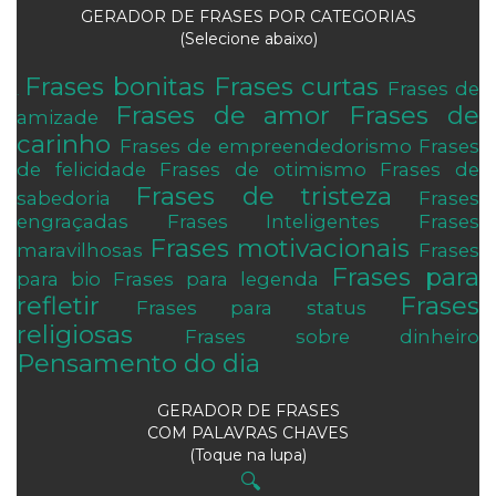
GERADOR DE FRASES POR CATEGORIAS
(Selecione abaixo)
Frases bonitas
Frases curtas
Frases de
.
Frases de amor
Frases de
amizade
carinho
Frases de empreendedorismo
Frases
de felicidade
Frases de otimismo
Frases de
Frases de tristeza
sabedoria
Frases
engraçadas
Frases Inteligentes
Frases
Frases motivacionais
maravilhosas
Frases
Frases para
para bio
Frases para legenda
refletir
Frases
Frases para status
religiosas
Frases sobre dinheiro
Pensamento do dia
GERADOR DE FRASES
COM PALAVRAS CHAVES
(Toque na lupa)
🔍