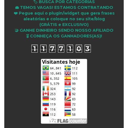
🏷️ BUSCA POR CATEGORIAS
💼 TEMOS VAGAS! ESTAMOS CONTRATANDO
❤️ Pegue aqui o plugin/widget que gera frases
aleatórias e coloque no seu site/blog
(GRÁTIS e EXCLUSIVO)
🤝 GANHE DINHEIRO SENDO NOSSO AFILIADO
🎖 CONHEÇA OS GANHADORES(AS)!
1
1
7
7
1
0
3