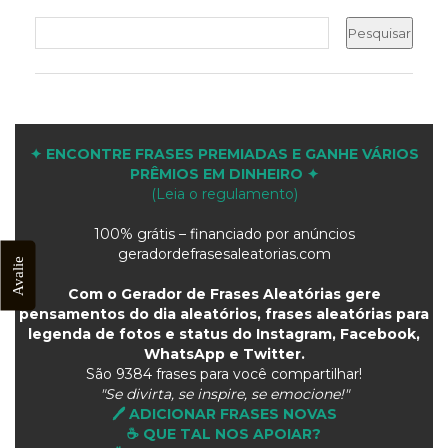
✦ ENCONTRE FRASES PREMIADAS E GANHE VÁRIOS
PRÊMIOS EM DINHEIRO ✦
(Leia o regulamento)
100% grátis – financiado por anúncios
geradordefrasesaleatorias.com
Avalie
Com o Gerador de Frases Aleatórias gere
pensamentos do dia aleatórios, frases aleatórias para
legenda de fotos e status do Instagram, Facebook,
WhatsApp e Twitter.
São
9384 frases para você compartilhar!
"Se divirta, se inspire, se emocione!"
🖊️ ADICIONAR FRASES NOVAS
☕ QUE TAL NOS APOIAR?