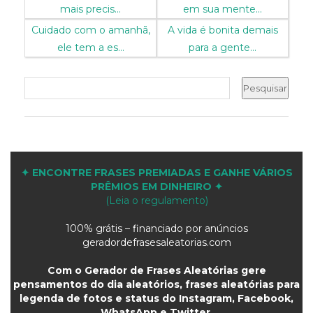
mais precis...
em sua mente...
Cuidado com o amanhã,
A vida é bonita demais
ele tem a es...
para a gente...
✦ ENCONTRE FRASES PREMIADAS E GANHE VÁRIOS
PRÊMIOS EM DINHEIRO ✦
(Leia o regulamento)
100% grátis – financiado por anúncios
geradordefrasesaleatorias.com
Com o Gerador de Frases Aleatórias gere
pensamentos do dia aleatórios, frases aleatórias para
legenda de fotos e status do Instagram, Facebook,
WhatsApp e Twitter.