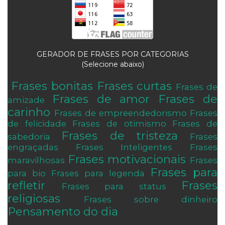
GERADOR DE FRASES POR CATEGORIAS
(Selecione abaixo)
Frases bonitas
Frases curtas
Frases de
.
Frases de amor
Frases de
amizade
carinho
Frases de empreendedorismo
Frases
de felicidade
Frases de otimismo
Frases de
Frases de tristeza
sabedoria
Frases
engraçadas
Frases Inteligentes
Frases
Frases motivacionais
maravilhosas
Frases
Frases para
para bio
Frases para legenda
refletir
Frases
Frases para status
religiosas
Frases sobre dinheiro
Pensamento do dia