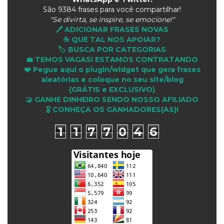
São
9384 frases para você compartilhar!
"Se divirta, se inspire, se emocione!"
🖊️ ADICIONAR FRASES NOVAS
☕ QUE TAL NOS APOIAR?
🏷️ BUSCA POR CATEGORIAS
💼 TEMOS VAGAS! ESTAMOS CONTRATANDO
❤️ Pegue aqui o plugin/widget que gera frases
aleatórias e coloque no seu site/blog
(GRÁTIS e EXCLUSIVO)
🤝 GANHE DINHEIRO SENDO NOSSO AFILIADO
🎖 CONHEÇA OS GANHADORES(AS)!
1
1
7
7
0
4
6