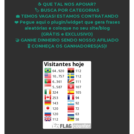
☕ QUE TAL NOS APOIAR?
🏷️ BUSCA POR CATEGORIAS
💼 TEMOS VAGAS! ESTAMOS CONTRATANDO
❤️ Pegue aqui o plugin/widget que gera frases
aleatórias e coloque no seu site/blog
(GRÁTIS e EXCLUSIVO)
🤝 GANHE DINHEIRO SENDO NOSSO AFILIADO
🎖 CONHEÇA OS GANHADORES(AS)!