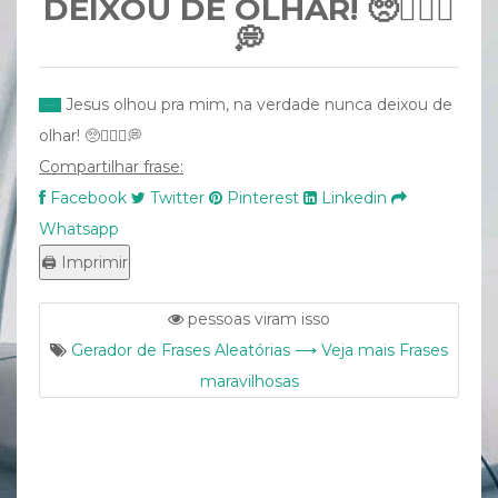
DEIXOU DE OLHAR! 🥺🙇🏻‍♀️
💭
Jesus olhou pra mim, na verdade nunca deixou de
olhar! 🥺🙇🏻‍♀️💭
Compartilhar frase:
Facebook
Twitter
Pinterest
Linkedin
Whatsapp
pessoas viram isso
Gerador de Frases Aleatórias ⟶ Veja mais Frases
maravilhosas