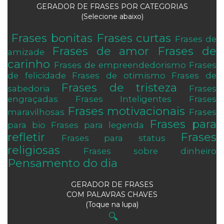
GERADOR DE FRASES POR CATEGORIAS
(Selecione abaixo)
Frases bonitas
Frases curtas
Frases de
.
Frases de amor
Frases de
amizade
carinho
Frases de empreendedorismo
Frases
de felicidade
Frases de otimismo
Frases de
Frases de tristeza
sabedoria
Frases
engraçadas
Frases Inteligentes
Frases
Frases motivacionais
maravilhosas
Frases
Frases para
para bio
Frases para legenda
refletir
Frases
Frases para status
religiosas
Frases sobre dinheiro
Pensamento do dia
GERADOR DE FRASES
COM PALAVRAS CHAVES
(Toque na lupa)
🔍