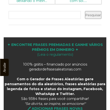
deixando o melh...
com sol.....
✦ ENCONTRE FRASES PREMIADAS E GANHE VÁRIOS
PRÊMIOS EM DINHEIRO ✦
(Leia o regulamento)
100% grátis – financiado por anúncios
Avalie
geradordefrasesaleatorias.com
Com o Gerador de Frases Aleatórias gere
pensamentos do dia aleatórios, frases aleatórias para
legenda de fotos e status do Instagram, Facebook,
WhatsApp e Twitter.
São
9384 frases para você compartilhar!
"Se divirta, se inspire, se emocione!"
🖊️ ADICIONAR FRASES NOVAS