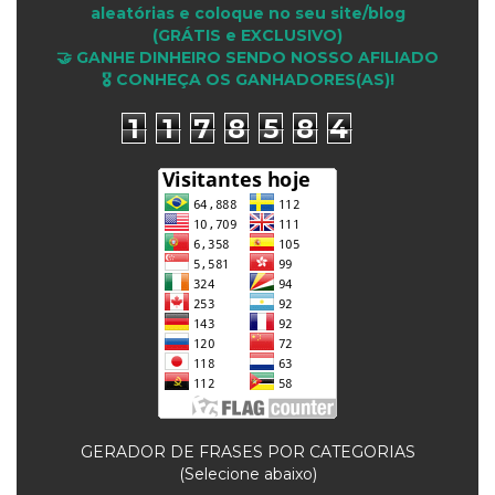
aleatórias e coloque no seu site/blog
(GRÁTIS e EXCLUSIVO)
🤝 GANHE DINHEIRO SENDO NOSSO AFILIADO
🎖 CONHEÇA OS GANHADORES(AS)!
1
1
7
8
5
8
4
GERADOR DE FRASES POR CATEGORIAS
(Selecione abaixo)