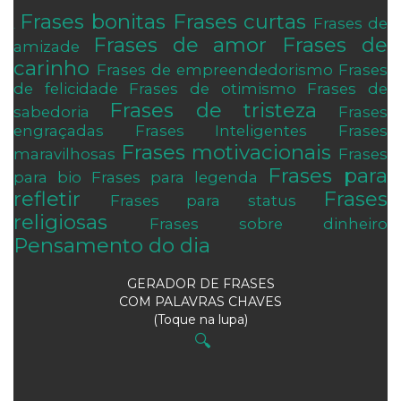
Frases bonitas
Frases curtas
Frases de
.
Frases de amor
Frases de
amizade
carinho
Frases de empreendedorismo
Frases
de felicidade
Frases de otimismo
Frases de
Frases de tristeza
sabedoria
Frases
engraçadas
Frases Inteligentes
Frases
Frases motivacionais
maravilhosas
Frases
Frases para
para bio
Frases para legenda
refletir
Frases
Frases para status
religiosas
Frases sobre dinheiro
Pensamento do dia
GERADOR DE FRASES
COM PALAVRAS CHAVES
(Toque na lupa)
🔍