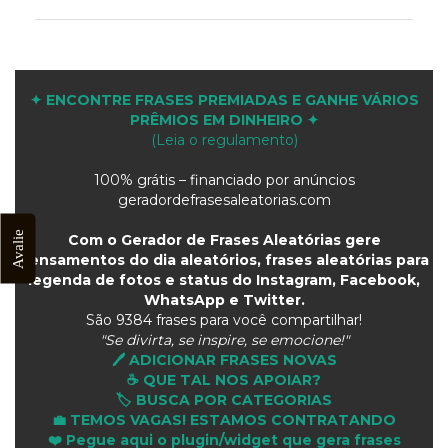
✦ ENCONTRE FRASES PREMIADAS E GANHE VÁRIOS
PRÊMIOS EM DINHEIRO ✦
(Leia o regulamento)
100% grátis – financiado por anúncios
geradordefrasesaleatorias.com
Avalie
Com o Gerador de Frases Aleatórias gere
pensamentos do dia aleatórios, frases aleatórias para
legenda de fotos e status do Instagram, Facebook,
WhatsApp e Twitter.
São
9384 frases para você compartilhar!
"Se divirta, se inspire, se emocione!"
🖊️ ADICIONAR FRASES NOVAS
☕ QUE TAL NOS APOIAR?
🏷️ BUSCA POR CATEGORIAS
💼 TEMOS VAGAS! ESTAMOS CONTRATANDO
❤️ Pegue aqui o plugin/widget que gera frases