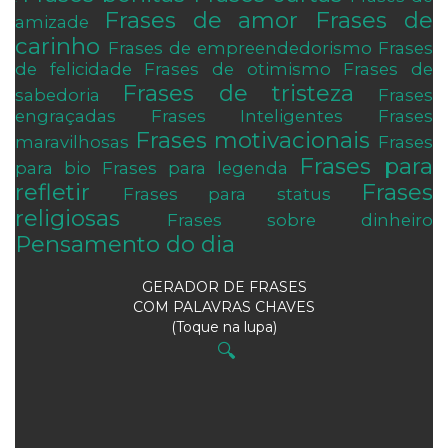
Frases de amor
Frases de
amizade
carinho
Frases de empreendedorismo
Frases
de felicidade
Frases de otimismo
Frases de
Frases de tristeza
sabedoria
Frases
engraçadas
Frases Inteligentes
Frases
Frases motivacionais
maravilhosas
Frases
Frases para
para bio
Frases para legenda
refletir
Frases
Frases para status
religiosas
Frases sobre dinheiro
Pensamento do dia
GERADOR DE FRASES
COM PALAVRAS CHAVES
(Toque na lupa)
🔍