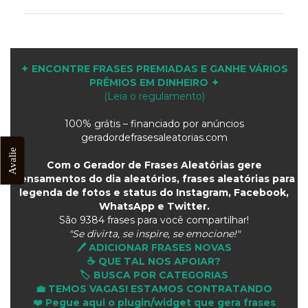
✦ ENCONTRE FRASES PREMIADAS E GANHE VÁRIOS
PRÊMIOS EM DINHEIRO ✦
(Leia o regulamento)
100% grátis – financiado por anúncios
geradordefrasesaleatorias.com
Avalie
Com o Gerador de Frases Aleatórias gere
pensamentos do dia aleatórios, frases aleatórias para
legenda de fotos e status do Instagram, Facebook,
WhatsApp e Twitter.
São
9384 frases para você compartilhar!
"Se divirta, se inspire, se emocione!"
🖊️ ADICIONAR FRASES NOVAS
☕ QUE TAL NOS APOIAR?
🏷️ BUSCA POR CATEGORIAS
💼 TEMOS VAGAS! ESTAMOS CONTRATANDO
❤️ Pegue aqui o plugin/widget que gera frases