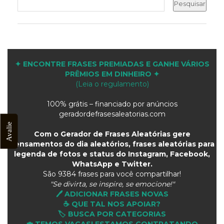
✦ ENCONTRE FRASES PREMIADAS E GANHE VÁRIOS
PRÊMIOS EM DINHEIRO ✦
(Leia o regulamento)
100% grátis – financiado por anúncios
geradordefrasesaleatorias.com
Avalie
Com o Gerador de Frases Aleatórias gere
pensamentos do dia aleatórios, frases aleatórias para
legenda de fotos e status do Instagram, Facebook,
WhatsApp e Twitter.
São
9384 frases para você compartilhar!
"Se divirta, se inspire, se emocione!"
🖊️ ADICIONAR FRASES NOVAS
☕ QUE TAL NOS APOIAR?
🏷️ BUSCA POR CATEGORIAS
💼 TEMOS VAGAS! ESTAMOS CONTRATANDO