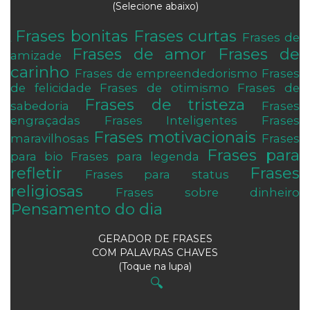
(Selecione abaixo)
Frases bonitas
Frases curtas
Frases de
.
Frases de amor
Frases de
amizade
carinho
Frases de empreendedorismo
Frases
de felicidade
Frases de otimismo
Frases de
Frases de tristeza
sabedoria
Frases
engraçadas
Frases Inteligentes
Frases
Frases motivacionais
maravilhosas
Frases
Frases para
para bio
Frases para legenda
refletir
Frases
Frases para status
religiosas
Frases sobre dinheiro
Pensamento do dia
GERADOR DE FRASES
COM PALAVRAS CHAVES
(Toque na lupa)
🔍