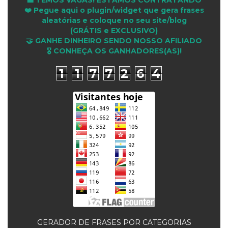
❤️ Pegue aqui o plugin/widget que gera frases
aleatórias e coloque no seu site/blog
(GRÁTIS e EXCLUSIVO)
🤝 GANHE DINHEIRO SENDO NOSSO AFILIADO
🎖 CONHEÇA OS GANHADORES(AS)!
1
1
7
7
2
6
4
GERADOR DE FRASES POR CATEGORIAS