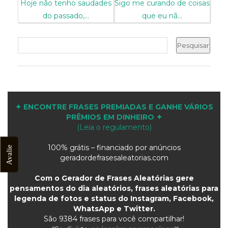
Hoje não tenho saudades
Sigo me curando de coisas
do passado,...
que eu nã...
✦ ENCONTRE FRASES PREMIADAS E GANHE VÁRIOS
PRÊMIOS EM DINHEIRO ✦
(Leia o regulamento)
100% grátis – financiado por anúncios
Avalie
geradordefrasesaleatorias.com
Com o Gerador de Frases Aleatórias gere
pensamentos do dia aleatórios, frases aleatórias para
legenda de fotos e status do Instagram, Facebook,
WhatsApp e Twitter.
São
9384 frases para você compartilhar!