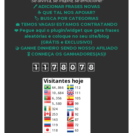
"Se divirta, se inspire, se emocione!"
🖊️ ADICIONAR FRASES NOVAS
☕ QUE TAL NOS APOIAR?
🏷️ BUSCA POR CATEGORIAS
💼 TEMOS VAGAS! ESTAMOS CONTRATANDO
❤️ Pegue aqui o plugin/widget que gera frases
aleatórias e coloque no seu site/blog
(GRÁTIS e EXCLUSIVO)
🤝 GANHE DINHEIRO SENDO NOSSO AFILIADO
🎖 CONHEÇA OS GANHADORES(AS)!
1
1
7
8
0
7
8