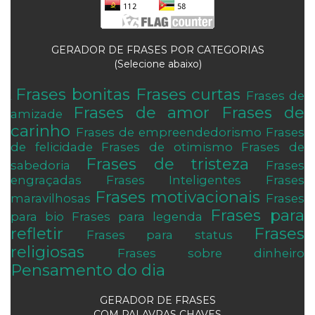
GERADOR DE FRASES POR CATEGORIAS
(Selecione abaixo)
Frases bonitas
Frases curtas
Frases de
.
Frases de amor
Frases de
amizade
carinho
Frases de empreendedorismo
Frases
de felicidade
Frases de otimismo
Frases de
Frases de tristeza
sabedoria
Frases
engraçadas
Frases Inteligentes
Frases
Frases motivacionais
maravilhosas
Frases
Frases para
para bio
Frases para legenda
refletir
Frases
Frases para status
religiosas
Frases sobre dinheiro
Pensamento do dia
GERADOR DE FRASES
COM PALAVRAS CHAVES