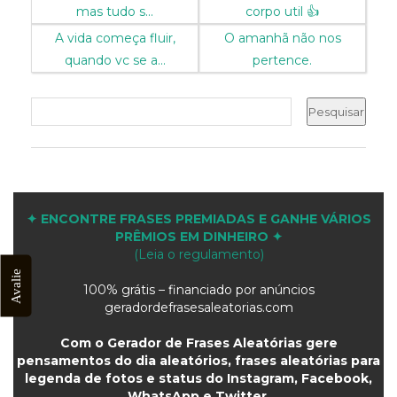
mas tudo s...
corpo util 👍
A vida começa fluir,
O amanhã não nos
quando vc se a...
pertence.
✦ ENCONTRE FRASES PREMIADAS E GANHE VÁRIOS
PRÊMIOS EM DINHEIRO ✦
(Leia o regulamento)
Avalie
100% grátis – financiado por anúncios
geradordefrasesaleatorias.com
Com o Gerador de Frases Aleatórias gere
pensamentos do dia aleatórios, frases aleatórias para
legenda de fotos e status do Instagram, Facebook,
WhatsApp e Twitter.