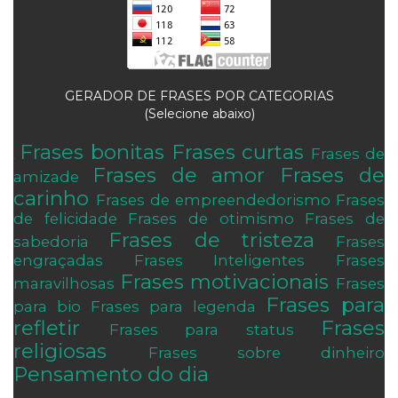
GERADOR DE FRASES POR CATEGORIAS
(Selecione abaixo)
Frases bonitas
Frases curtas
Frases de
.
Frases de amor
Frases de
amizade
carinho
Frases de empreendedorismo
Frases
de felicidade
Frases de otimismo
Frases de
Frases de tristeza
sabedoria
Frases
engraçadas
Frases Inteligentes
Frases
Frases motivacionais
maravilhosas
Frases
Frases para
para bio
Frases para legenda
refletir
Frases
Frases para status
religiosas
Frases sobre dinheiro
Pensamento do dia