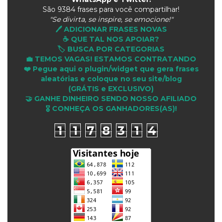
São
9384 frases para você compartilhar!
"Se divirta, se inspire, se emocione!"
🖊️ ADICIONAR FRASES NOVAS
☕ QUE TAL NOS APOIAR?
🏷️ BUSCA POR CATEGORIAS
💼 TEMOS VAGAS! ESTAMOS CONTRATANDO
❤️ Pegue aqui o plugin/widget que gera frases
aleatórias e coloque no seu site/blog
(GRÁTIS e EXCLUSIVO)
🤝 GANHE DINHEIRO SENDO NOSSO AFILIADO
🎖 CONHEÇA OS GANHADORES(AS)!
1
1
7
8
3
1
4