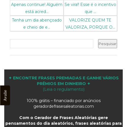
Apenas continue! Alguém
Se vira!! Esse é o incentivo
está acred...
que ...
Tenha um dia abençoado
VALORIZE QUEM TE
e cheio de e...
VALORIZA, PORQUE O...
✦ ENCONTRE FRASES PREMIADAS E GANHE VÁRIOS
PRÊMIOS EM DINHEIRO ✦
(Leia o regulamento)
Avalie
100% grátis – financiado por anúncios
geradordefrasesaleatorias.com
Com o Gerador de Frases Aleatórias gere
pensamentos do dia aleatórios, frases aleatórias para