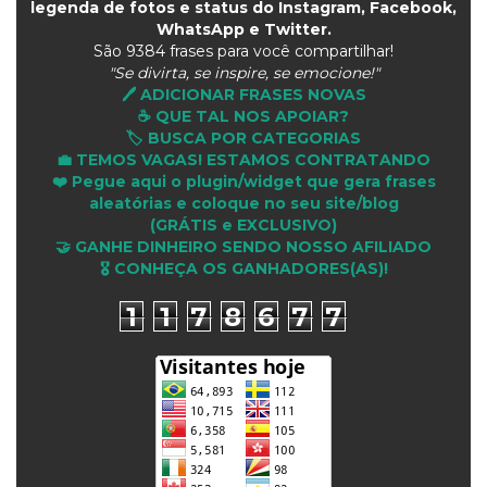
legenda de fotos e status do Instagram, Facebook,
WhatsApp e Twitter.
São
9384 frases para você compartilhar!
"Se divirta, se inspire, se emocione!"
🖊️ ADICIONAR FRASES NOVAS
☕ QUE TAL NOS APOIAR?
🏷️ BUSCA POR CATEGORIAS
💼 TEMOS VAGAS! ESTAMOS CONTRATANDO
❤️ Pegue aqui o plugin/widget que gera frases
aleatórias e coloque no seu site/blog
(GRÁTIS e EXCLUSIVO)
🤝 GANHE DINHEIRO SENDO NOSSO AFILIADO
🎖 CONHEÇA OS GANHADORES(AS)!
1
1
7
8
6
7
7