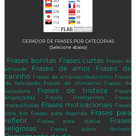
GERADOR DE FRASES POR CATEGORIAS
(Selecione abaixo)
Frases bonitas
Frases curtas
Frases de
.
Frases de amor
Frases de
amizade
carinho
Frases de empreendedorismo
Frases
de felicidade
Frases de otimismo
Frases de
Frases de tristeza
sabedoria
Frases
engraçadas
Frases Inteligentes
Frases
Frases motivacionais
maravilhosas
Frases
Frases para
para bio
Frases para legenda
refletir
Frases
Frases para status
religiosas
Frases sobre dinheiro