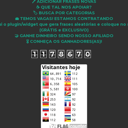
🖊️ ADICIONAR FRASES NOVAS
☕ QUE TAL NOS APOIAR?
🏷️ BUSCA POR CATEGORIAS
💼 TEMOS VAGAS! ESTAMOS CONTRATANDO
i o plugin/widget que gera frases aleatórias e coloque no 
(GRÁTIS e EXCLUSIVO)
🤝 GANHE DINHEIRO SENDO NOSSO AFILIADO
🎖 CONHEÇA OS GANHADORES(AS)!
1
1
7
8
6
7
0