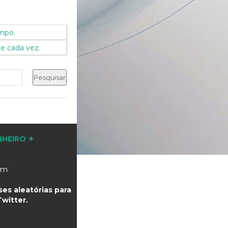
mpo.
e cada vez.
NHEIRO ✦
com
es aleatórias para
witter.