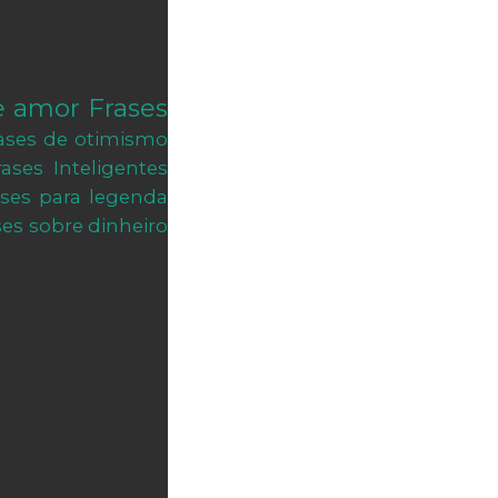
e amor
Frases
ases de otimismo
rases Inteligentes
ases para legenda
ses sobre dinheiro