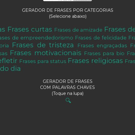
GERADOR DE FRASES POR CATEGORIAS
(Selecione abaixo)
as
Frases curtas
Frases d
Frases de amizade
ases de empreendedorismo
Frases de felicidade
Fr
Frases de tristeza
oria
Frases engraçadas
F
Frases motivacionais
sas
Frases para bio
Fr
fletir
Frases religiosas
Frases para status
Fra
do dia
GERADOR DE FRASES
COM PALAVRAS CHAVES
(Toque na lupa)
🔍