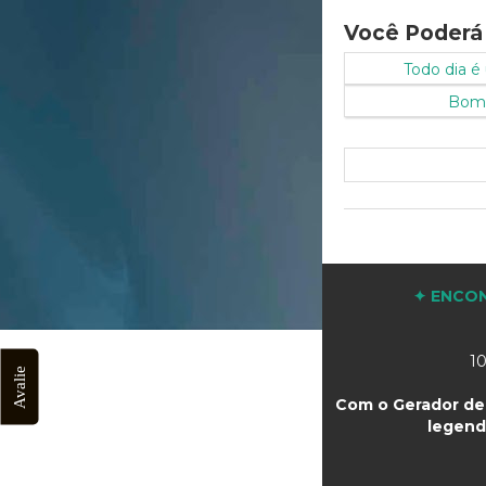
Você Poderá
Todo dia é
Bom 
✦ ENCON
10
Avalie
Com o Gerador de 
legend