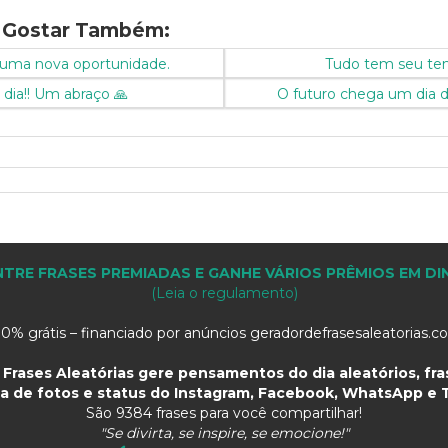
 Gostar Também:
 uma nova oportunidade.
Tudo tem seu te
dia!! Um abraço 🙏
O futuro chega um dia d
TRE FRASES PREMIADAS E GANHE VÁRIOS PRÊMIOS EM DI
(Leia o regulamento)
0% grátis – financiado por anúncios geradordefrasesaleatorias.
Frases Aleatórias gere pensamentos do dia aleatórios, fras
a de fotos e status do Instagram, Facebook, WhatsApp e T
São
9384 frases para você compartilhar!
"Se divirta, se inspire, se emocione!"