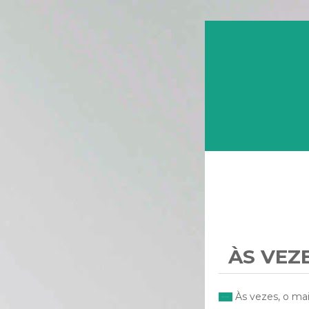
ÀS VEZ
Às vezes, o mai