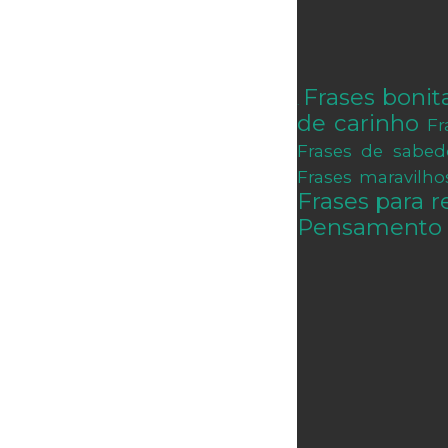
Frases bonit
.
de carinho
Fr
Frases de sabed
Frases maravilho
Frases para re
Pensamento 