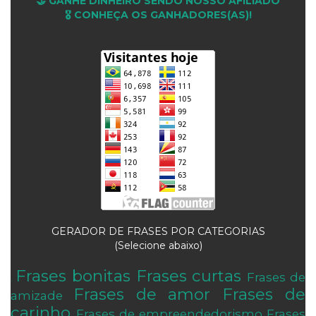
🤝 GANHE DINHEIRO SENDO NOSSO AFILIADO
🎖 CONHEÇA OS GANHADORES(AS)!
GERADOR DE FRASES POR CATEGORIAS
(Selecione abaixo)
Frases bonitas
Frases curtas
Frases de
.
Frases de amor
Frases de
amizade
carinho
Frases de empreendedorismo
Frases