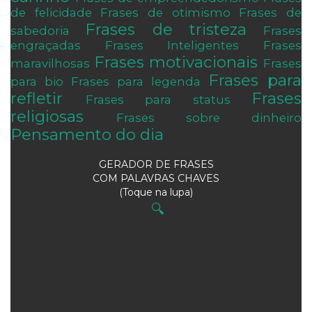
de felicidade
Frases de otimismo
Frases de
Frases de tristeza
sabedoria
Frases
engraçadas
Frases Inteligentes
Frases
Frases motivacionais
maravilhosas
Frases
Frases para
para bio
Frases para legenda
refletir
Frases
Frases para status
religiosas
Frases sobre dinheiro
Pensamento do dia
GERADOR DE FRASES
COM PALAVRAS CHAVES
(Toque na lupa)
🔍