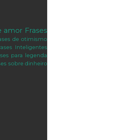
e amor
Frases
ases de otimismo
rases Inteligentes
ases para legenda
ses sobre dinheiro