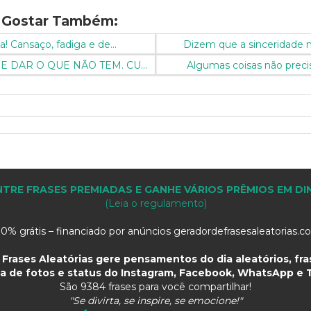
 Gostar Também:
! Cansaço, fadiga e de...
Dizem que a sinceridade m
 DAR O QUE NÃO TEM. CU...
Algumas coisas não precis
TRE FRASES PREMIADAS E GANHE VÁRIOS PRÊMIOS EM DI
(Leia o regulamento)
0% grátis – financiado por anúncios geradordefrasesaleatorias.
Frases Aleatórias gere pensamentos do dia aleatórios, fras
a de fotos e status do Instagram, Facebook, WhatsApp e T
São
9384 frases para você compartilhar!
"Se divirta, se inspire, se emocione!"