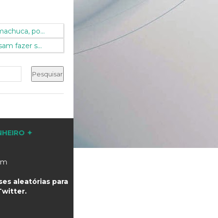
achuca, po...
am fazer s...
NHEIRO ✦
com
es aleatórias para
witter.