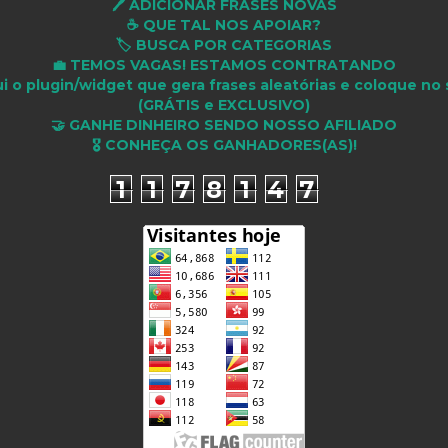
🖊️ ADICIONAR FRASES NOVAS
☕ QUE TAL NOS APOIAR?
🏷️ BUSCA POR CATEGORIAS
💼 TEMOS VAGAS! ESTAMOS CONTRATANDO
i o plugin/widget que gera frases aleatórias e coloque no 
(GRÁTIS e EXCLUSIVO)
🤝 GANHE DINHEIRO SENDO NOSSO AFILIADO
🎖 CONHEÇA OS GANHADORES(AS)!
1
1
7
8
1
4
7