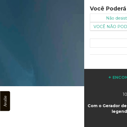
Você Poderá
Não desista
VOCÊ NÃO PODE
✦ ENCON
10
Avalie
Com o Gerador de 
legend