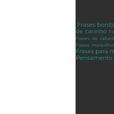
Frases bonit
.
de carinho
Fr
Frases de sabed
Frases maravilho
Frases para re
Pensamento 