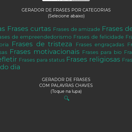
GERADOR DE FRASES POR CATEGORIAS
(Selecione abaixo)
as
Frases curtas
Frases d
Frases de amizade
ases de empreendedorismo
Frases de felicidade
Fr
Frases de tristeza
oria
Frases engraçadas
F
Frases motivacionais
sas
Frases para bio
Fr
fletir
Frases religiosas
Frases para status
Fra
do dia
GERADOR DE FRASES
COM PALAVRAS CHAVES
(Toque na lupa)
🔍