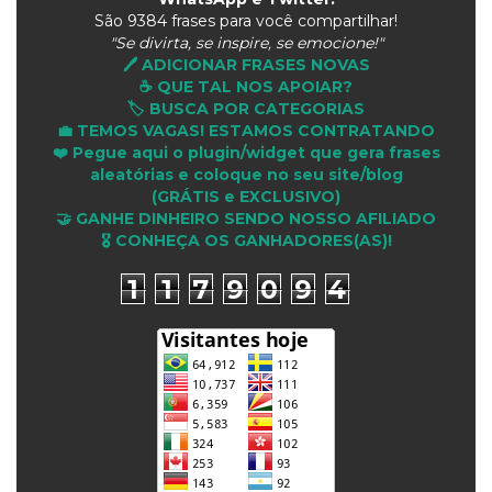
São
9384 frases para você compartilhar!
"Se divirta, se inspire, se emocione!"
🖊️ ADICIONAR FRASES NOVAS
☕ QUE TAL NOS APOIAR?
🏷️ BUSCA POR CATEGORIAS
💼 TEMOS VAGAS! ESTAMOS CONTRATANDO
❤️ Pegue aqui o plugin/widget que gera frases
aleatórias e coloque no seu site/blog
(GRÁTIS e EXCLUSIVO)
🤝 GANHE DINHEIRO SENDO NOSSO AFILIADO
🎖 CONHEÇA OS GANHADORES(AS)!
1
1
7
9
0
9
4