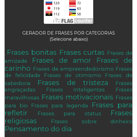
GERADOR DE FRASES POR CATEGORIAS
(Selecione abaixo)
Frases bonitas
Frases curtas
Frases de
.
Frases de amor
Frases de
amizade
carinho
Frases de empreendedorismo
Frases
de felicidade
Frases de otimismo
Frases de
Frases de tristeza
sabedoria
Frases
engraçadas
Frases Inteligentes
Frases
Frases motivacionais
maravilhosas
Frases
Frases para
para bio
Frases para legenda
refletir
Frases
Frases para status
religiosas
Frases sobre dinheiro
Pensamento do dia