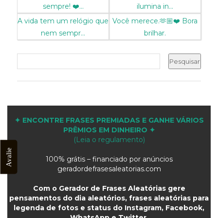
sempre! ❤️...
ilumina in...
A vida tem um relógio que
Você merece.🫶🏼❤️ Bora
nem sempr...
brilhar.
✦ ENCONTRE FRASES PREMIADAS E GANHE VÁRIOS
PRÊMIOS EM DINHEIRO ✦
(Leia o regulamento)
Avalie
100% grátis – financiado por anúncios
geradordefrasesaleatorias.com
Com o Gerador de Frases Aleatórias gere
pensamentos do dia aleatórios, frases aleatórias para
legenda de fotos e status do Instagram, Facebook,
WhatsApp e Twitter.