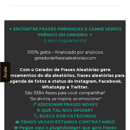
✦ ENCONTRE FRASES PREMIADAS E GANHE VÁRIOS
PRÊMIOS EM DINHEIRO ✦
(Leia o regulamento)
100% grátis – financiado por anúncios
geradordefrasesaleatorias.com
Avalie
Com o Gerador de Frases Aleatórias gere
pensamentos do dia aleatórios, frases aleatórias para
legenda de fotos e status do Instagram, Facebook,
WhatsApp e Twitter.
São
9384 frases para você compartilhar!
"Se divirta, se inspire, se emocione!"
🖊️ ADICIONAR FRASES NOVAS
☕ QUE TAL NOS APOIAR?
🏷️ BUSCA POR CATEGORIAS
💼 TEMOS VAGAS! ESTAMOS CONTRATANDO
❤️ Pegue aqui o plugin/widget que gera frases