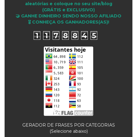
aleatórias e coloque no seu site/blog
(GRÁTIS e EXCLUSIVO)
🤝 GANHE DINHEIRO SENDO NOSSO AFILIADO
🎖 CONHEÇA OS GANHADORES(AS)!
1
1
7
8
8
4
5
GERADOR DE FRASES POR CATEGORIAS
(Selecione abaixo)