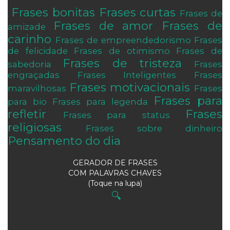
Frases bonitas
Frases curtas
Frases de
.
Frases de amor
Frases de
amizade
carinho
Frases de empreendedorismo
Frases
de felicidade
Frases de otimismo
Frases de
Frases de tristeza
sabedoria
Frases
engraçadas
Frases Inteligentes
Frases
Frases motivacionais
maravilhosas
Frases
Frases para
para bio
Frases para legenda
refletir
Frases
Frases para status
religiosas
Frases sobre dinheiro
Pensamento do dia
GERADOR DE FRASES
COM PALAVRAS CHAVES
(Toque na lupa)
🔍