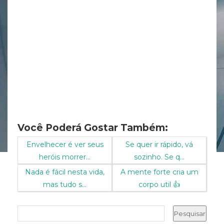
Você Poderá Gostar Também:
Envelhecer é ver seus
Se quer ir rápido, vá
heróis morrer...
sozinho. Se q...
Nada é fácil nesta vida,
A mente forte cria um
mas tudo s...
corpo util 👍