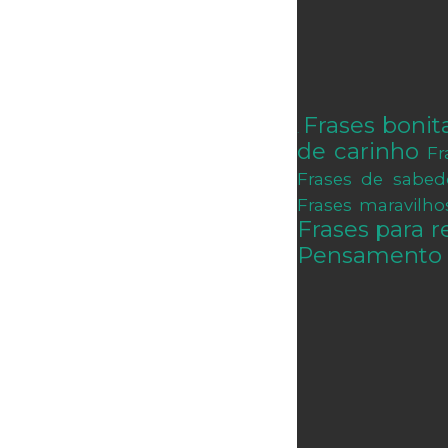
Frases bonit
.
de carinho
Fr
Frases de sabed
Frases maravilho
Frases para re
Pensamento 