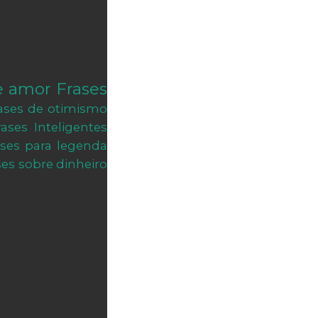
e amor
Frases
ases de otimismo
rases Inteligentes
ases para legenda
ses sobre dinheiro