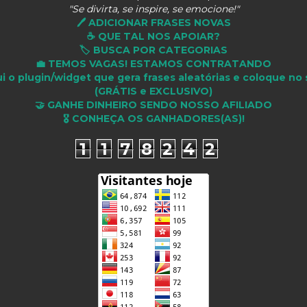
"Se divirta, se inspire, se emocione!"
🖊️ ADICIONAR FRASES NOVAS
☕ QUE TAL NOS APOIAR?
🏷️ BUSCA POR CATEGORIAS
💼 TEMOS VAGAS! ESTAMOS CONTRATANDO
i o plugin/widget que gera frases aleatórias e coloque no 
(GRÁTIS e EXCLUSIVO)
🤝 GANHE DINHEIRO SENDO NOSSO AFILIADO
🎖 CONHEÇA OS GANHADORES(AS)!
1
1
7
8
2
4
2