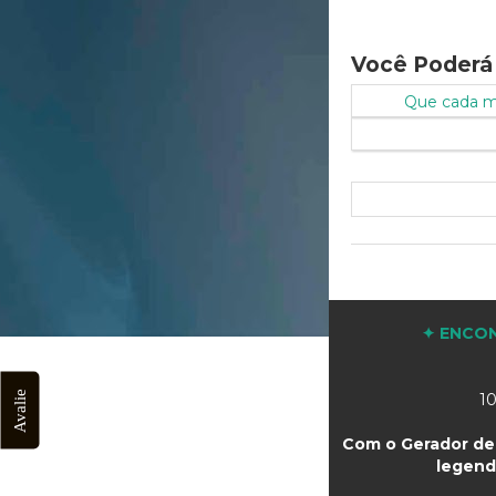
Você Poderá
Que cada min
✦ ENCON
Avalie
10
Com o Gerador de 
legend