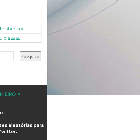
te abençoe...
 dia 🙏🙏
NHEIRO ✦
com
es aleatórias para
witter.