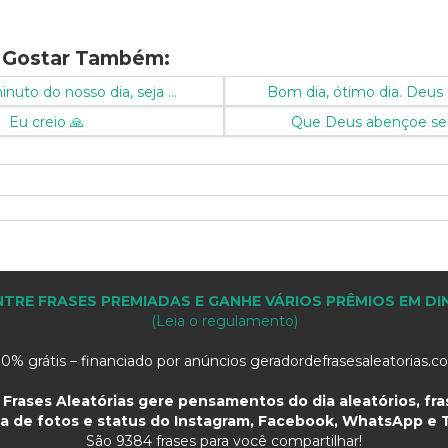
 Gostar Também:
uto do nosso dia, seja ...
Bom dia, ótimo dia. Deus 
Eu creio 🙏
Que Deus abençoe seu
TRE FRASES PREMIADAS E GANHE VÁRIOS PRÊMIOS EM DI
(Leia o regulamento)
0% grátis – financiado por anúncios geradordefrasesaleatorias.
Frases Aleatórias gere pensamentos do dia aleatórios, fras
a de fotos e status do Instagram, Facebook, WhatsApp e T
São
9384 frases para você compartilhar!