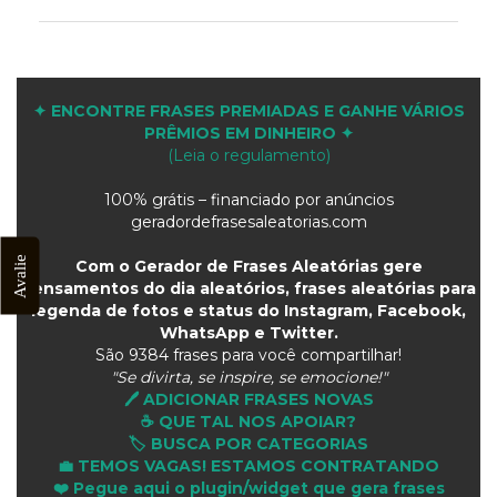
✦ ENCONTRE FRASES PREMIADAS E GANHE VÁRIOS
PRÊMIOS EM DINHEIRO ✦
(Leia o regulamento)
100% grátis – financiado por anúncios
geradordefrasesaleatorias.com
Avalie
Com o Gerador de Frases Aleatórias gere
pensamentos do dia aleatórios, frases aleatórias para
legenda de fotos e status do Instagram, Facebook,
WhatsApp e Twitter.
São
9384 frases para você compartilhar!
"Se divirta, se inspire, se emocione!"
🖊️ ADICIONAR FRASES NOVAS
☕ QUE TAL NOS APOIAR?
🏷️ BUSCA POR CATEGORIAS
💼 TEMOS VAGAS! ESTAMOS CONTRATANDO
❤️ Pegue aqui o plugin/widget que gera frases