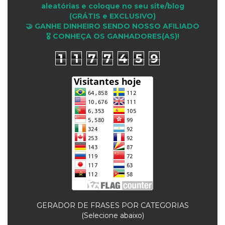
aleatórias e coloque no seu site/blog
(GRÁTIS e EXCLUSIVO)
🤝 GANHE DINHEIRO SENDO NOSSO AFILIADO
🎖 CONHEÇA OS GANHADORES(AS)!
1
1
7
7
4
5
9
GERADOR DE FRASES POR CATEGORIAS
(Selecione abaixo)