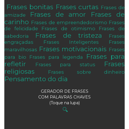
Frases bonitas
Frases curtas
Frases de
.
Frases de amor
Frases de
amizade
carinho
Frases de empreendedorismo
Frases
de felicidade
Frases de otimismo
Frases de
Frases de tristeza
sabedoria
Frases
engraçadas
Frases Inteligentes
Frases
Frases motivacionais
maravilhosas
Frases
Frases para
para bio
Frases para legenda
refletir
Frases
Frases para status
religiosas
Frases sobre dinheiro
Pensamento do dia
GERADOR DE FRASES
COM PALAVRAS CHAVES
(Toque na lupa)
🔍