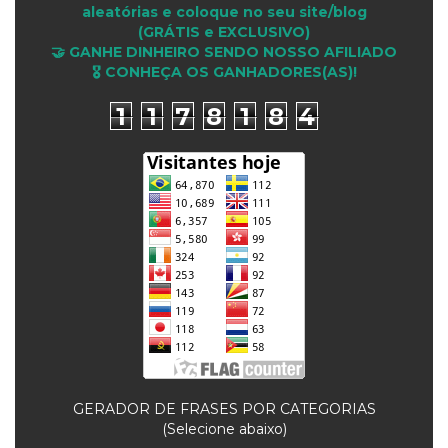
aleatórias e coloque no seu site/blog
(GRÁTIS e EXCLUSIVO)
🤝 GANHE DINHEIRO SENDO NOSSO AFILIADO
🎖 CONHEÇA OS GANHADORES(AS)!
1
1
7
8
1
8
4
GERADOR DE FRASES POR CATEGORIAS
(Selecione abaixo)