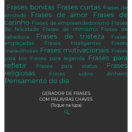
Frases bonitas
Frases curtas
Frases de
.
Frases de amor
Frases de
amizade
carinho
Frases de empreendedorismo
Frases
de felicidade
Frases de otimismo
Frases de
Frases de tristeza
sabedoria
Frases
engraçadas
Frases Inteligentes
Frases
Frases motivacionais
maravilhosas
Frases
Frases para
para bio
Frases para legenda
refletir
Frases
Frases para status
religiosas
Frases sobre dinheiro
Pensamento do dia
GERADOR DE FRASES
COM PALAVRAS CHAVES
(Toque na lupa)
🔍