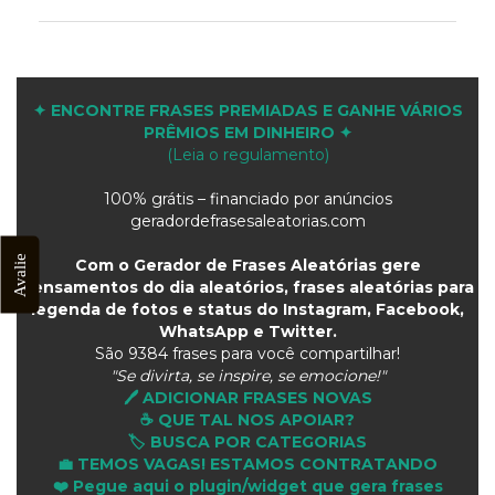
✦ ENCONTRE FRASES PREMIADAS E GANHE VÁRIOS
PRÊMIOS EM DINHEIRO ✦
(Leia o regulamento)
100% grátis – financiado por anúncios
geradordefrasesaleatorias.com
Avalie
Com o Gerador de Frases Aleatórias gere
pensamentos do dia aleatórios, frases aleatórias para
legenda de fotos e status do Instagram, Facebook,
WhatsApp e Twitter.
São
9384 frases para você compartilhar!
"Se divirta, se inspire, se emocione!"
🖊️ ADICIONAR FRASES NOVAS
☕ QUE TAL NOS APOIAR?
🏷️ BUSCA POR CATEGORIAS
💼 TEMOS VAGAS! ESTAMOS CONTRATANDO
❤️ Pegue aqui o plugin/widget que gera frases