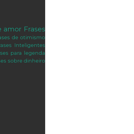
e amor
Frases
ases de otimismo
rases Inteligentes
ases para legenda
ses sobre dinheiro