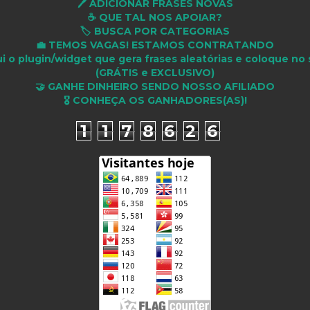
🖊️ ADICIONAR FRASES NOVAS
☕ QUE TAL NOS APOIAR?
🏷️ BUSCA POR CATEGORIAS
💼 TEMOS VAGAS! ESTAMOS CONTRATANDO
i o plugin/widget que gera frases aleatórias e coloque no 
(GRÁTIS e EXCLUSIVO)
🤝 GANHE DINHEIRO SENDO NOSSO AFILIADO
🎖 CONHEÇA OS GANHADORES(AS)!
1
1
7
8
6
2
6