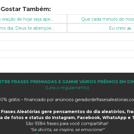
 Gostar Também:
oração de hoje seja ape...
Que cada minuto do nosso 
mo dia. Deus te abençoe...
Eu creio 🙏
TRE FRASES PREMIADAS E GANHE VÁRIOS PRÊMIOS EM DI
(Leia o regulamento)
0% grátis – financiado por anúncios geradordefrasesaleatorias.
Frases Aleatórias gere pensamentos do dia aleatórios, fras
a de fotos e status do Instagram, Facebook, WhatsApp e T
São
9384 frases para você compartilhar!
"Se divirta, se inspire, se emocione!"