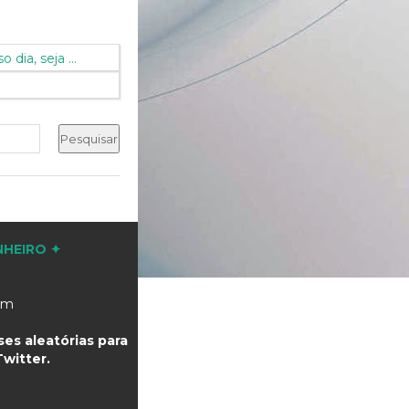
dia, seja ...
NHEIRO ✦
com
es aleatórias para
witter.