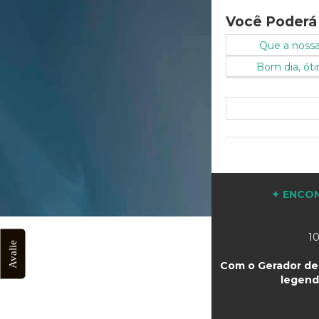
Você Poderá
Que a nossa 
Bom dia, óti
✦ ENCON
10
Avalie
Com o Gerador de 
legend