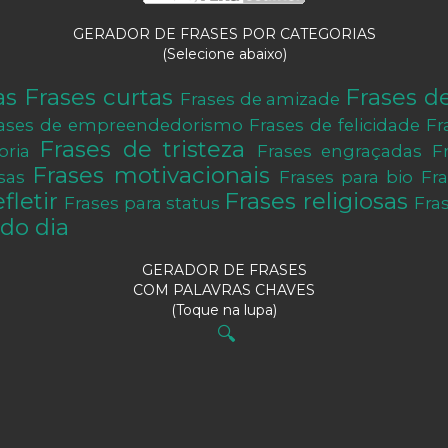
GERADOR DE FRASES POR CATEGORIAS
(Selecione abaixo)
as
Frases curtas
Frases d
Frases de amizade
ases de empreendedorismo
Frases de felicidade
Fr
Frases de tristeza
oria
Frases engraçadas
F
Frases motivacionais
sas
Frases para bio
Fr
fletir
Frases religiosas
Frases para status
Fra
do dia
GERADOR DE FRASES
COM PALAVRAS CHAVES
(Toque na lupa)
🔍