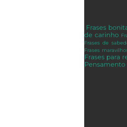
Frases bonit
.
de carinho
Fr
Frases de sabed
Frases maravilho
Frases para re
Pensamento 