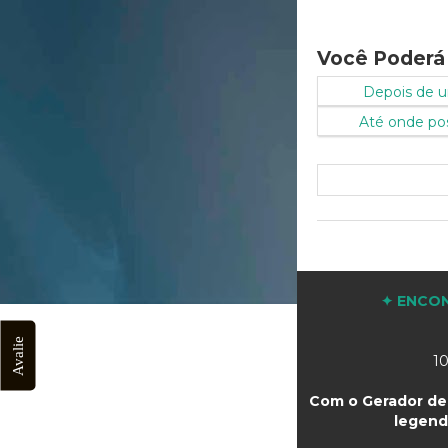
Você Poderá
Depois de um
Até onde pos
✦ ENCON
Avalie
10
Com o Gerador de 
legend