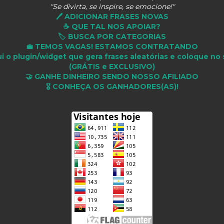
"Se divirta, se inspire, se emocione!"
🖊️ ADICIONAR FRASES NOVAS
☕ QUE TAL NOS APOIAR?
🏷️ BUSCA POR CATEGORIAS
💼 TEMOS VAGAS! ESTAMOS CONTRATANDO
i o plugin/widget que gera frases aleatórias e coloque no 
(GRÁTIS e EXCLUSIVO)
🤝 GANHE DINHEIRO SENDO NOSSO AFILIADO
🎖 CONHEÇA OS GANHADORES(AS)!