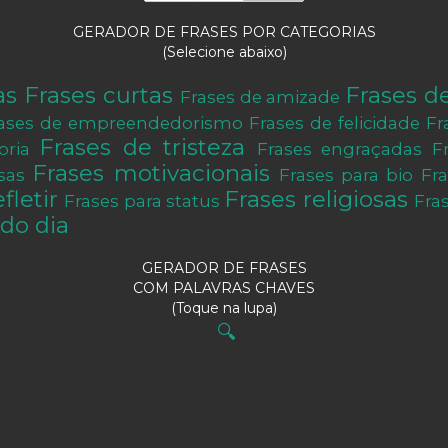
GERADOR DE FRASES POR CATEGORIAS
(Selecione abaixo)
as
Frases curtas
Frases d
Frases de amizade
ases de empreendedorismo
Frases de felicidade
Fr
Frases de tristeza
oria
Frases engraçadas
F
Frases motivacionais
sas
Frases para bio
Fr
fletir
Frases religiosas
Frases para status
Fra
do dia
GERADOR DE FRASES
COM PALAVRAS CHAVES
(Toque na lupa)
🔍