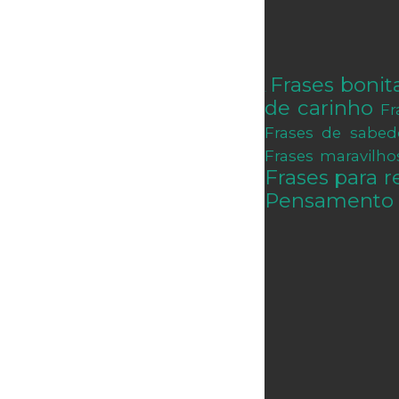
Frases bonit
.
de carinho
Fr
Frases de sabed
Frases maravilho
Frases para re
Pensamento 