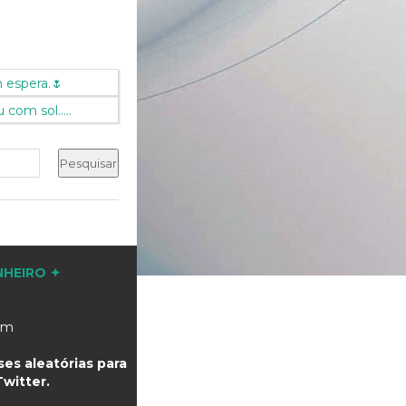
 espera.🌷
com sol.....
NHEIRO ✦
com
es aleatórias para
witter.