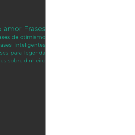
e amor
Frases
ases de otimismo
rases Inteligentes
ases para legenda
ses sobre dinheiro