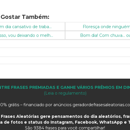
 Gostar Também:
 dia cansativo de traba...
Floresça onde ninguém
so, vou deixando o melh...
Bom dia! Com chuva... ou 
TRE FRASES PREMIADAS E GANHE VÁRIOS PRÊMIOS EM DI
(Leia o regulamento)
0% grátis – financiado por anúncios geradordefrasesaleatorias.
Frases Aleatórias gere pensamentos do dia aleatórios, fras
a de fotos e status do Instagram, Facebook, WhatsApp e T
São
9384 frases para você compartilhar!