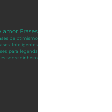
e amor
Frases
ases de otimismo
rases Inteligentes
ases para legenda
ses sobre dinheiro