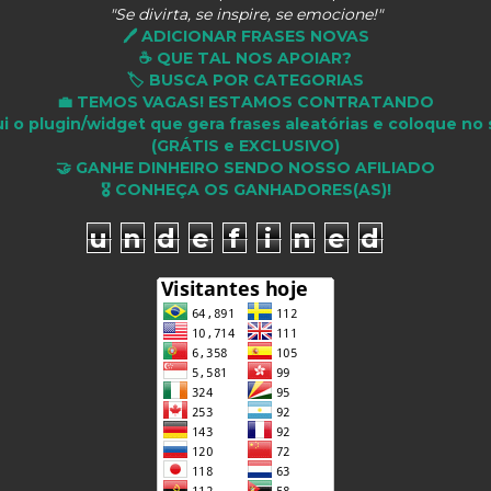
"Se divirta, se inspire, se emocione!"
🖊️ ADICIONAR FRASES NOVAS
☕ QUE TAL NOS APOIAR?
🏷️ BUSCA POR CATEGORIAS
💼 TEMOS VAGAS! ESTAMOS CONTRATANDO
i o plugin/widget que gera frases aleatórias e coloque no 
(GRÁTIS e EXCLUSIVO)
🤝 GANHE DINHEIRO SENDO NOSSO AFILIADO
🎖 CONHEÇA OS GANHADORES(AS)!
u
n
d
e
f
i
n
e
d