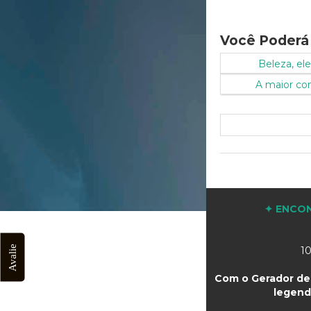
Você Poderá
Beleza, ele
A maior conq
✦ ENCON
Avalie
10
Com o Gerador de 
legend