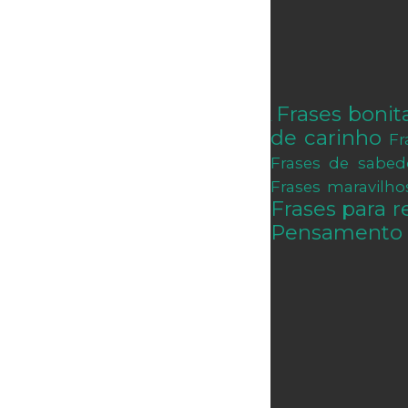
Frases bonit
.
de carinho
Fr
Frases de sabed
Frases maravilho
Frases para re
Pensamento 