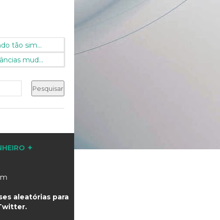
do tão sim...
âncias mud...
NHEIRO ✦
com
es aleatórias para
witter.