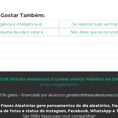
 Gostar Também:
gância e inteligência at...
De repente tudo vai fican
uista da vida é estar e...
Não deixe que as circunst
TRE FRASES PREMIADAS E GANHE VÁRIOS PRÊMIOS EM DI
(Leia o regulamento)
0% grátis – financiado por anúncios geradordefrasesaleatorias.
Frases Aleatórias gere pensamentos do dia aleatórios, fras
a de fotos e status do Instagram, Facebook, WhatsApp e T
São
9384 frases para você compartilhar!