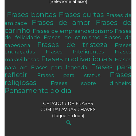
(Selecione abaixo)
Frases bonitas
Frases curtas
Frases de
.
Frases de amor
Frases de
amizade
carinho
Frases de empreendedorismo
Frases
de felicidade
Frases de otimismo
Frases de
Frases de tristeza
sabedoria
Frases
engraçadas
Frases Inteligentes
Frases
Frases motivacionais
maravilhosas
Frases
Frases para
para bio
Frases para legenda
refletir
Frases
Frases para status
religiosas
Frases sobre dinheiro
Pensamento do dia
GERADOR DE FRASES
COM PALAVRAS CHAVES
(Toque na lupa)
🔍