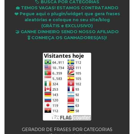
🏷️ BUSCA POR CATEGORIAS
💼 TEMOS VAGAS! ESTAMOS CONTRATANDO
❤️ Pegue aqui o plugin/widget que gera frases
aleatórias e coloque no seu site/blog
(GRÁTIS e EXCLUSIVO)
🤝 GANHE DINHEIRO SENDO NOSSO AFILIADO
🎖 CONHEÇA OS GANHADORES(AS)!
GERADOR DE FRASES POR CATEGORIAS