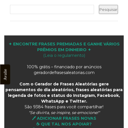
✦ ENCONTRE FRASES PREMIADAS E GANHE VÁRIOS
PRÊMIOS EM DINHEIRO ✦
(Leia o regulamento)
100% grátis – financiado por anúncios
Avalie
geradordefrasesaleatorias.com
Com o Gerador de Frases Aleatórias gere
pensamentos do dia aleatórios, frases aleatórias para
legenda de fotos e status do Instagram, Facebook,
WhatsApp e Twitter.
São
9384 frases para você compartilhar!
"Se divirta, se inspire, se emocione!"
🖊️ ADICIONAR FRASES NOVAS
☕ QUE TAL NOS APOIAR?