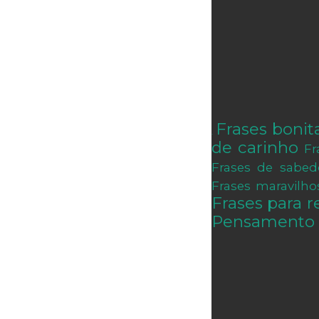
Frases bonit
.
de carinho
Fr
Frases de sabed
Frases maravilho
Frases para re
Pensamento 