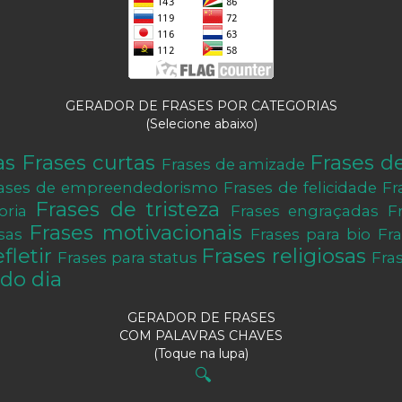
GERADOR DE FRASES POR CATEGORIAS
(Selecione abaixo)
as
Frases curtas
Frases d
Frases de amizade
ases de empreendedorismo
Frases de felicidade
Fr
Frases de tristeza
oria
Frases engraçadas
F
Frases motivacionais
sas
Frases para bio
Fr
fletir
Frases religiosas
Frases para status
Fra
do dia
GERADOR DE FRASES
COM PALAVRAS CHAVES
(Toque na lupa)
🔍