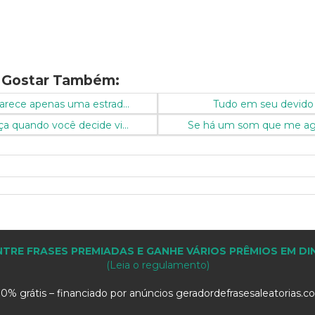
 Gostar Também:
arece apenas uma estrad...
Tudo em seu devido
a quando você decide vi...
Se há um som que me agrad
TRE FRASES PREMIADAS E GANHE VÁRIOS PRÊMIOS EM DI
(Leia o regulamento)
0% grátis – financiado por anúncios geradordefrasesaleatorias.