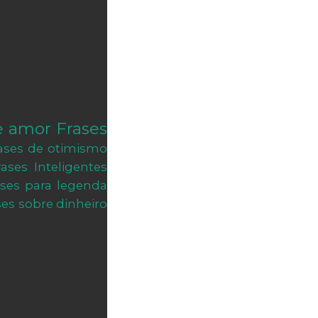
e amor
Frases
ases de otimismo
rases Inteligentes
ases para legenda
ses sobre dinheiro