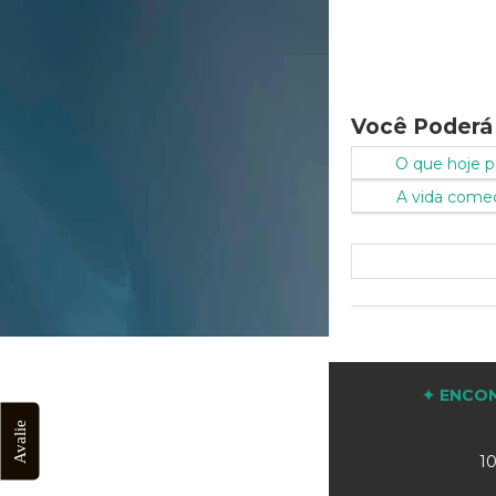
Você Poderá
O que hoje p
A vida começ
✦ ENCON
Avalie
10