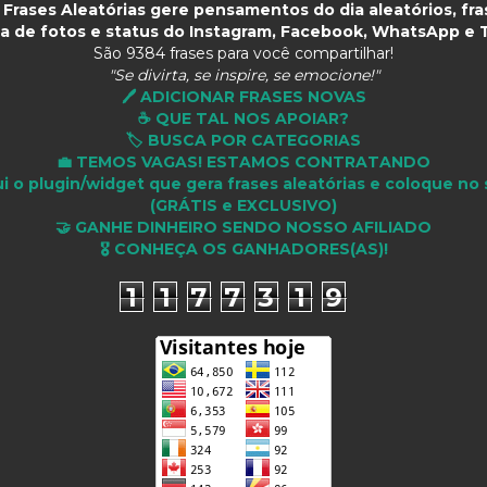
Frases Aleatórias gere pensamentos do dia aleatórios, fras
a de fotos e status do Instagram, Facebook, WhatsApp e T
São
9384 frases para você compartilhar!
"Se divirta, se inspire, se emocione!"
🖊️ ADICIONAR FRASES NOVAS
☕ QUE TAL NOS APOIAR?
🏷️ BUSCA POR CATEGORIAS
💼 TEMOS VAGAS! ESTAMOS CONTRATANDO
i o plugin/widget que gera frases aleatórias e coloque no 
(GRÁTIS e EXCLUSIVO)
🤝 GANHE DINHEIRO SENDO NOSSO AFILIADO
🎖 CONHEÇA OS GANHADORES(AS)!
1
1
7
7
3
1
9