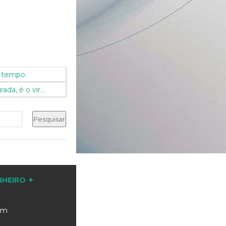
 tempo.
a, é o vir...
NHEIRO ✦
com