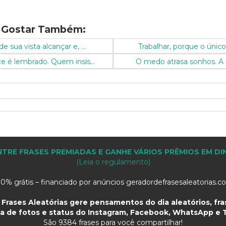
 Gostar Também:
e sua vista alcançar e, ...
Trabalhar, porque o único
 é lembrado. Quem insis...
O medo atrasa sonhos. A c
TRE FRASES PREMIADAS E GANHE VÁRIOS PRÊMIOS EM DI
(Leia o regulamento)
0% grátis – financiado por anúncios geradordefrasesaleatorias.
Frases Aleatórias gere pensamentos do dia aleatórios, fras
a de fotos e status do Instagram, Facebook, WhatsApp e T
São
9384 frases para você compartilhar!