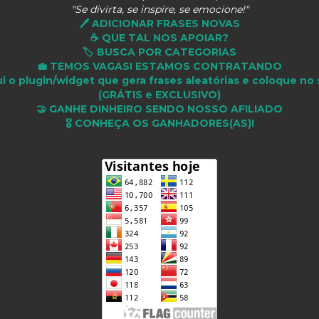
"Se divirta, se inspire, se emocione!"
🖊️ ADICIONAR FRASES NOVAS
☕ QUE TAL NOS APOIAR?
🏷️ BUSCA POR CATEGORIAS
💼 TEMOS VAGAS! ESTAMOS CONTRATANDO
i o plugin/widget que gera frases aleatórias e coloque no 
(GRÁTIS e EXCLUSIVO)
🤝 GANHE DINHEIRO SENDO NOSSO AFILIADO
🎖 CONHEÇA OS GANHADORES(AS)!