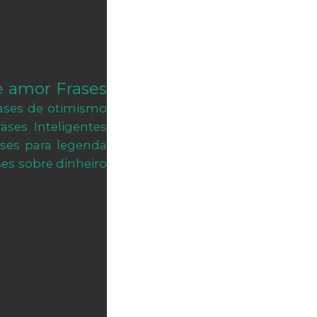
e amor
Frases
ases de otimismo
rases Inteligentes
ases para legenda
ses sobre dinheiro