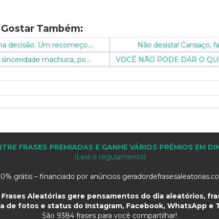
 Gostar Também:
a decisão. Um recomeço....
Não desista! Cansaço, fa
sinceridade machuca, po...
VOCÊ NÃO PODE DAR O QUE 
TRE FRASES PREMIADAS E GANHE VÁRIOS PRÊMIOS EM DI
(Leia o regulamento)
0% grátis – financiado por anúncios geradordefrasesaleatorias.
Frases Aleatórias gere pensamentos do dia aleatórios, fras
a de fotos e status do Instagram, Facebook, WhatsApp e T
São
9384 frases para você compartilhar!