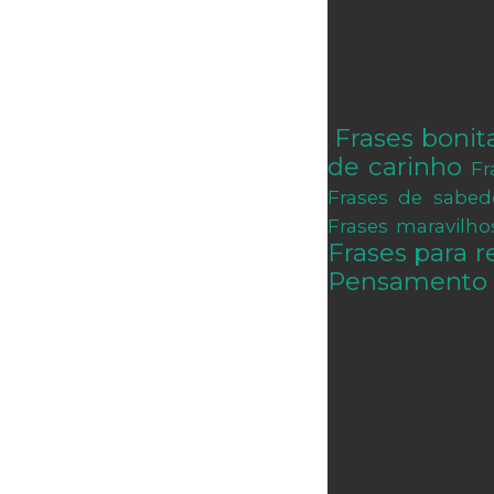
Frases bonit
.
de carinho
Fr
Frases de sabed
Frases maravilho
Frases para re
Pensamento 