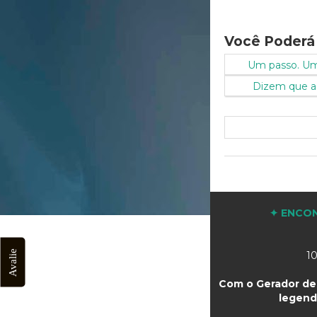
Você Poderá
Um passo. Um
Dizem que a 
✦ ENCON
Avalie
10
Com o Gerador de 
legend