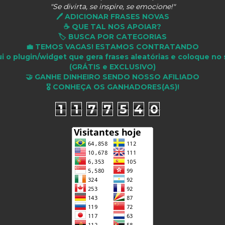
"Se divirta, se inspire, se emocione!"
🖊️ ADICIONAR FRASES NOVAS
☕ QUE TAL NOS APOIAR?
🏷️ BUSCA POR CATEGORIAS
💼 TEMOS VAGAS! ESTAMOS CONTRATANDO
i o plugin/widget que gera frases aleatórias e coloque no 
(GRÁTIS e EXCLUSIVO)
🤝 GANHE DINHEIRO SENDO NOSSO AFILIADO
🎖 CONHEÇA OS GANHADORES(AS)!
1
1
7
7
5
4
0