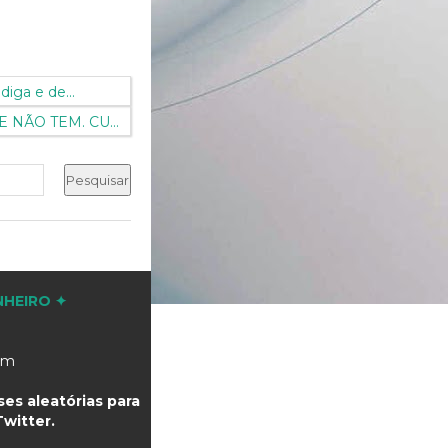
diga e de...
NÃO TEM. CU...
NHEIRO ✦
com
es aleatórias para
witter.