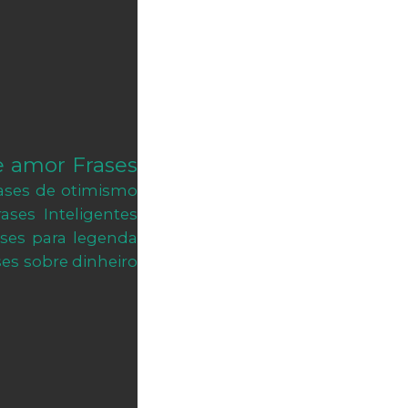
e amor
Frases
ases de otimismo
rases Inteligentes
ases para legenda
ses sobre dinheiro