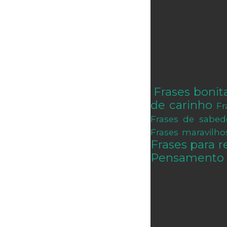
Frases bonit
.
de carinho
Fr
Frases de sabed
Frases maravilho
Frases para re
Pensamento 