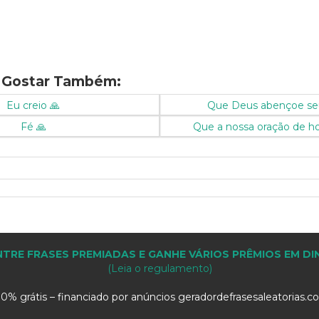
 Gostar Também:
Eu creio 🙏
Que Deus abençoe seu
Fé 🙏
Que a nossa oração de hoj
TRE FRASES PREMIADAS E GANHE VÁRIOS PRÊMIOS EM DI
(Leia o regulamento)
0% grátis – financiado por anúncios geradordefrasesaleatorias.