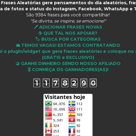
Frases Aleatórias gere pensamentos do dia aleatórios, fras
a de fotos e status do Instagram, Facebook, WhatsApp e T
São
9384 frases para você compartilhar!
"Se divirta, se inspire, se emocione!"
🖊️ ADICIONAR FRASES NOVAS
☕ QUE TAL NOS APOIAR?
🏷️ BUSCA POR CATEGORIAS
💼 TEMOS VAGAS! ESTAMOS CONTRATANDO
i o plugin/widget que gera frases aleatórias e coloque no 
(GRÁTIS e EXCLUSIVO)
🤝 GANHE DINHEIRO SENDO NOSSO AFILIADO
🎖 CONHEÇA OS GANHADORES(AS)!
1
1
7
8
2
9
0