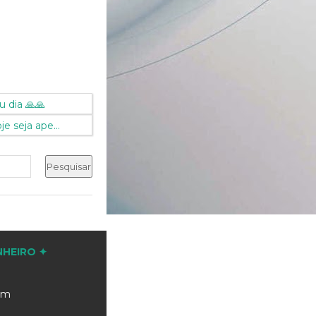
 dia 🙏🙏
e seja ape...
NHEIRO ✦
com