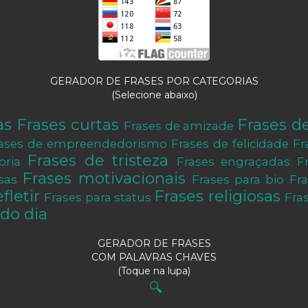
GERADOR DE FRASES POR CATEGORIAS
(Selecione abaixo)
as
Frases curtas
Frases d
Frases de amizade
ases de empreendedorismo
Frases de felicidade
Fr
Frases de tristeza
oria
Frases engraçadas
F
Frases motivacionais
sas
Frases para bio
Fr
fletir
Frases religiosas
Frases para status
Fra
do dia
GERADOR DE FRASES
COM PALAVRAS CHAVES
(Toque na lupa)
🔍