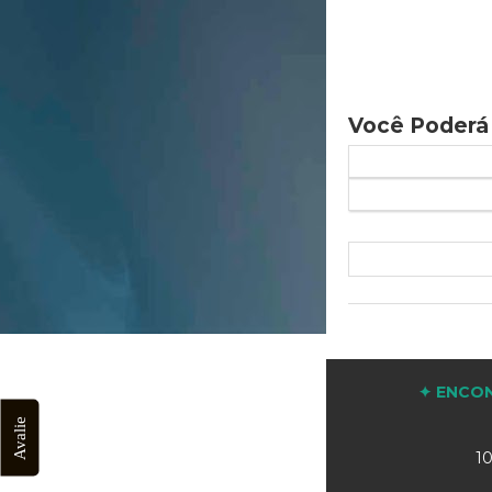
Você Poderá
✦ ENCON
Avalie
10