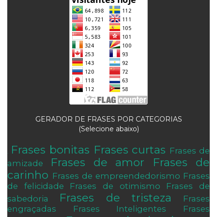
GERADOR DE FRASES POR CATEGORIAS
(Selecione abaixo)
Frases bonitas
Frases curtas
Frases de
.
Frases de amor
Frases de
amizade
carinho
Frases de empreendedorismo
Frases
de felicidade
Frases de otimismo
Frases de
Frases de tristeza
sabedoria
Frases
engraçadas
Frases Inteligentes
Frases