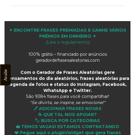
✦ ENCONTRE FRASES PREMIADAS E GANHE VÁRIOS
PRÊMIOS EM DINHEIRO ✦
(Leia o regulamento)
100% grátis – financiado por anúncios
geradordefrasesaleatorias.com
Avalie
Com o Gerador de Frases Aleatórias gere
pensamentos do dia aleatórios, frases aleatórias para
legenda de fotos e status do Instagram, Facebook,
WhatsApp e Twitter.
São
9384 frases para você compartilhar!
"Se divirta, se inspire, se emocione!"
🖊️ ADICIONAR FRASES NOVAS
☕ QUE TAL NOS APOIAR?
🏷️ BUSCA POR CATEGORIAS
💼 TEMOS VAGAS! ESTAMOS CONTRATANDO
❤️ Pegue aqui o plugin/widget que gera frases