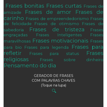
Frases bonitas
Frases curtas
Frases de
.
Frases de amor
Frases de
amizade
carinho
Frases de empreendedorismo
Frases
de felicidade
Frases de otimismo
Frases de
Frases de tristeza
sabedoria
Frases
engraçadas
Frases Inteligentes
Frases
Frases motivacionais
maravilhosas
Frases
Frases para
para bio
Frases para legenda
refletir
Frases
Frases para status
religiosas
Frases sobre dinheiro
Pensamento do dia
GERADOR DE FRASES
COM PALAVRAS CHAVES
(Toque na lupa)
🔍