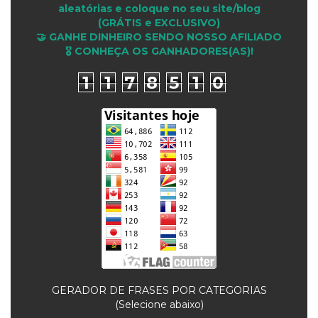
aleatórias e coloque no seu site/blog
(GRÁTIS e EXCLUSIVO)
🤝 GANHE DINHEIRO SENDO NOSSO AFILIADO
🎖 CONHEÇA OS GANHADORES(AS)!
1
1
7
8
5
1
0
GERADOR DE FRASES POR CATEGORIAS
(Selecione abaixo)