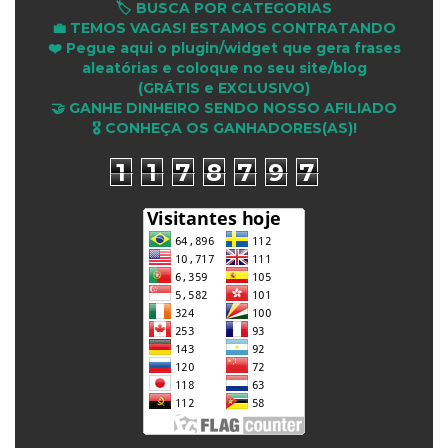
🏷️ BUSCA POR CATEGORIAS
💼 TEMOS VAGAS! ESTAMOS CONTRATANDO
❤️ Pegue aqui o plugin/widget que gera frases
aleatórias e coloque no seu site/blog
(GRÁTIS e EXCLUSIVO)
🤝 GANHE DINHEIRO SENDO NOSSO AFILIADO
🎖 CONHEÇA OS GANHADORES(AS)!
1
1
7
8
7
9
7