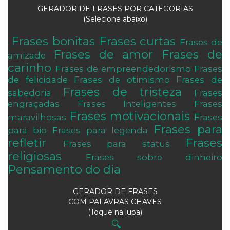
GERADOR DE FRASES POR CATEGORIAS
(Selecione abaixo)
Frases bonitas
Frases curtas
Frases de
.
Frases de amor
Frases de
amizade
carinho
Frases de empreendedorismo
Frases
de felicidade
Frases de otimismo
Frases de
Frases de tristeza
sabedoria
Frases
engraçadas
Frases Inteligentes
Frases
Frases motivacionais
maravilhosas
Frases
Frases para
para bio
Frases para legenda
refletir
Frases
Frases para status
religiosas
Frases sobre dinheiro
Pensamento do dia
GERADOR DE FRASES
COM PALAVRAS CHAVES
(Toque na lupa)
🔍