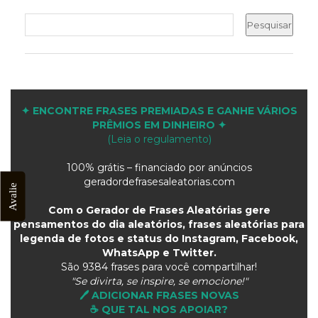
✦ ENCONTRE FRASES PREMIADAS E GANHE VÁRIOS
PRÊMIOS EM DINHEIRO ✦
(Leia o regulamento)
100% grátis – financiado por anúncios
geradordefrasesaleatorias.com
Avalie
Com o Gerador de Frases Aleatórias gere
pensamentos do dia aleatórios, frases aleatórias para
legenda de fotos e status do Instagram, Facebook,
WhatsApp e Twitter.
São
9384 frases para você compartilhar!
"Se divirta, se inspire, se emocione!"
🖊️ ADICIONAR FRASES NOVAS
☕ QUE TAL NOS APOIAR?