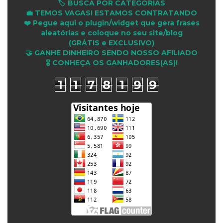
🏷️ BUSCA POR CATEGORIAS
💼 TEMOS VAGAS! ESTAMOS CONTRATANDO
❤️ Pegue aqui o plugin/widget que gera frases
aleatórias e coloque no seu site/blog
(GRÁTIS e EXCLUSIVO)
🤝 GANHE DINHEIRO SENDO NOSSO AFILIADO
🎖 CONHEÇA OS GANHADORES(AS)!
1
1
7
8
1
9
9