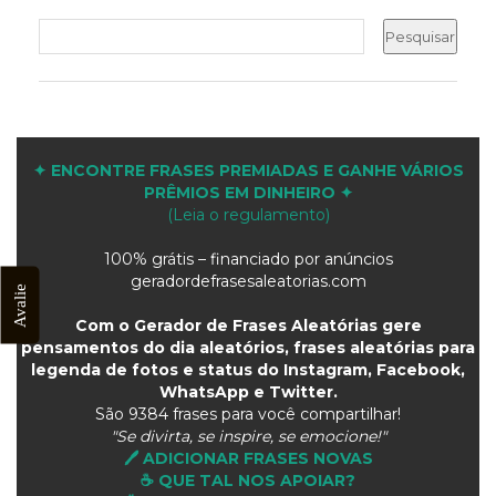
✦ ENCONTRE FRASES PREMIADAS E GANHE VÁRIOS
PRÊMIOS EM DINHEIRO ✦
(Leia o regulamento)
100% grátis – financiado por anúncios
geradordefrasesaleatorias.com
Avalie
Com o Gerador de Frases Aleatórias gere
pensamentos do dia aleatórios, frases aleatórias para
legenda de fotos e status do Instagram, Facebook,
WhatsApp e Twitter.
São
9384 frases para você compartilhar!
"Se divirta, se inspire, se emocione!"
🖊️ ADICIONAR FRASES NOVAS
☕ QUE TAL NOS APOIAR?