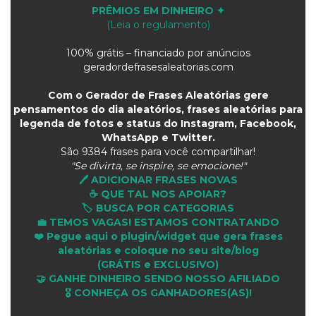
PRÊMIOS EM DINHEIRO ✦
(Leia o regulamento)
100% grátis – financiado por anúncios
geradordefrasesaleatorias.com
Com o Gerador de Frases Aleatórias gere
pensamentos do dia aleatórios, frases aleatórias para
legenda de fotos e status do Instagram, Facebook,
WhatsApp e Twitter.
São
9384 frases para você compartilhar!
"Se divirta, se inspire, se emocione!"
🖊️ ADICIONAR FRASES NOVAS
☕ QUE TAL NOS APOIAR?
🏷️ BUSCA POR CATEGORIAS
💼 TEMOS VAGAS! ESTAMOS CONTRATANDO
❤️ Pegue aqui o plugin/widget que gera frases
aleatórias e coloque no seu site/blog
(GRÁTIS e EXCLUSIVO)
🤝 GANHE DINHEIRO SENDO NOSSO AFILIADO
🎖 CONHEÇA OS GANHADORES(AS)!