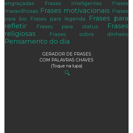
engraçadas
Frases Inteligentes
Frases
Frases motivacionais
maravilhosas
Frases
Frases para
para bio
Frases para legenda
refletir
Frases
Frases para status
religiosas
Frases sobre dinheiro
Pensamento do dia
GERADOR DE FRASES
COM PALAVRAS CHAVES
(Toque na lupa)
🔍