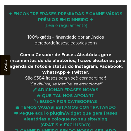
✦ ENCONTRE FRASES PREMIADAS E GANHE VÁRIOS
PRÊMIOS EM DINHEIRO ✦
(Leia o regulamento)
100% grátis – financiado por anúncios
geradordefrasesaleatorias.com
Com o Gerador de Frases Aleatórias gere
pensamentos do dia aleatórios, frases aleatórias para
Avalie
legenda de fotos e status do Instagram, Facebook,
WhatsApp e Twitter.
São
9384 frases para você compartilhar!
"Se divirta, se inspire, se emocione!"
🖊️ ADICIONAR FRASES NOVAS
☕ QUE TAL NOS APOIAR?
🏷️ BUSCA POR CATEGORIAS
💼 TEMOS VAGAS! ESTAMOS CONTRATANDO
❤️ Pegue aqui o plugin/widget que gera frases
aleatórias e coloque no seu site/blog
(GRÁTIS e EXCLUSIVO)
🤝 GANHE DINHEIRO SENDO NOSSO AFILIADO