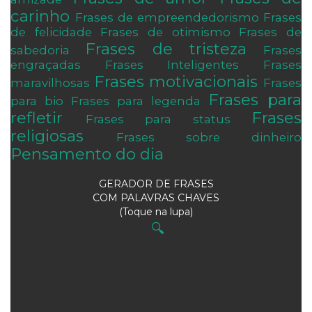
carinho
Frases de empreendedorismo
Frases
de felicidade
Frases de otimismo
Frases de
Frases de tristeza
sabedoria
Frases
engraçadas
Frases Inteligentes
Frases
Frases motivacionais
maravilhosas
Frases
Frases para
para bio
Frases para legenda
refletir
Frases
Frases para status
religiosas
Frases sobre dinheiro
Pensamento do dia
GERADOR DE FRASES
COM PALAVRAS CHAVES
(Toque na lupa)
🔍