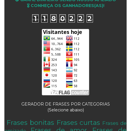
🎖 CONHEÇA OS GANHADORES(AS)!
1
1
8
0
2
2
2
GERADOR DE FRASES POR CATEGORIAS
(Selecione abaixo)
Frases bonitas
Frases curtas
Frases de
.
Frases de amor
Frases de
amizade