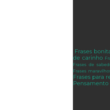
Frases bonit
.
de carinho
Fr
Frases de sabed
Frases maravilho
Frases para re
Pensamento 