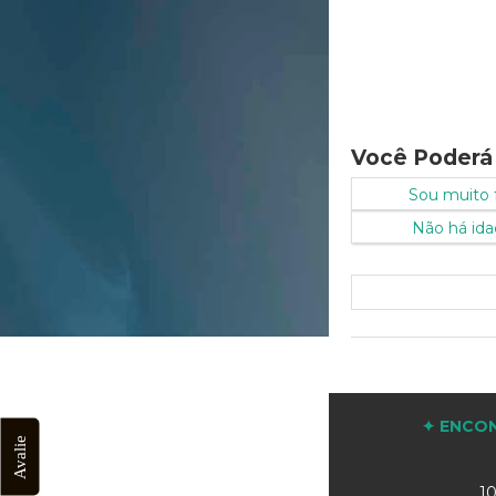
Você Poderá
Sou muito f
Não há idad
✦ ENCON
Avalie
10