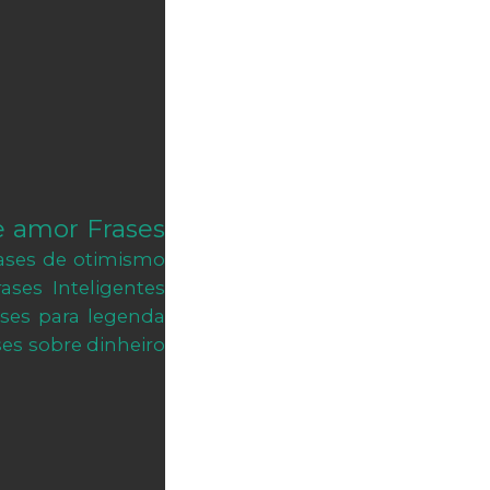
e amor
Frases
ases de otimismo
rases Inteligentes
ases para legenda
ses sobre dinheiro