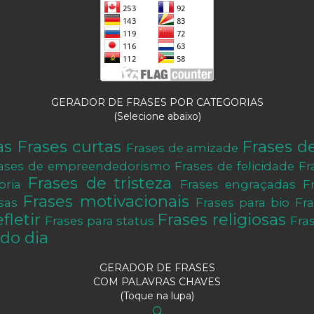
GERADOR DE FRASES POR CATEGORIAS
(Selecione abaixo)
as
Frases curtas
Frases d
Frases de amizade
ases de empreendedorismo
Frases de felicidade
Fr
Frases de tristeza
oria
Frases engraçadas
F
Frases motivacionais
sas
Frases para bio
Fr
fletir
Frases religiosas
Frases para status
Fra
do dia
GERADOR DE FRASES
COM PALAVRAS CHAVES
(Toque na lupa)
🔍