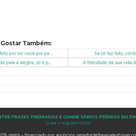
 Gostar Também:
eliz por ter você por pe...
Se te faz feliz, cont
e para a alegria, só é p...
A felicidade da sua vida 
TRE FRASES PREMIADAS E GANHE VÁRIOS PRÊMIOS EM DI
(Leia o regulamento)
0% grátis – financiado por anúncios geradordefrasesaleatorias.