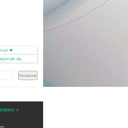
inue! ❤
depende da...
NHEIRO ✦
com