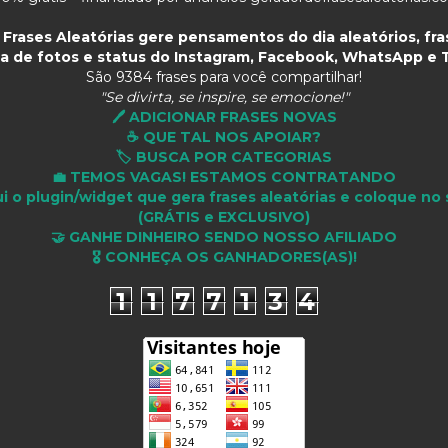
Frases Aleatórias gere pensamentos do dia aleatórios, fras
a de fotos e status do Instagram, Facebook, WhatsApp e T
São
9384 frases para você compartilhar!
"Se divirta, se inspire, se emocione!"
🖊️ ADICIONAR FRASES NOVAS
☕ QUE TAL NOS APOIAR?
🏷️ BUSCA POR CATEGORIAS
💼 TEMOS VAGAS! ESTAMOS CONTRATANDO
i o plugin/widget que gera frases aleatórias e coloque no 
(GRÁTIS e EXCLUSIVO)
🤝 GANHE DINHEIRO SENDO NOSSO AFILIADO
🎖 CONHEÇA OS GANHADORES(AS)!
1
1
7
7
1
3
4